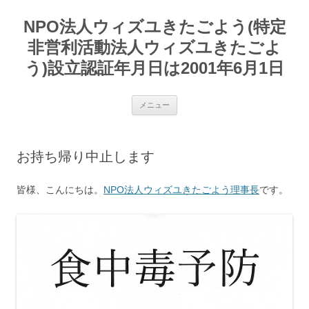
コ
ン
NPO法人ウィズユきたごよう(特定
テ
ン
ツ
非営利活動法人ウィズユきたごよ
へ
ス
う)設立認証年月日は2001年6月1日
キ
ッ
プ
メニュー
お持ち帰り中止します
皆様、こんにちは。
NPO法人ウィズユきたごよう理事長
です。