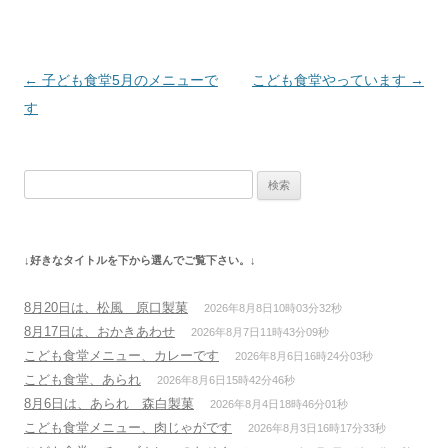
投
←
子ども食堂5月のメニューで
こども食堂やっています
→
稿
す
ナ
ビ
検
ゲ
索:
ー
シ
↓好きなタイトルを下から選んでご覧下さい。↓
ョ
ン
8月20日は、松風 原口製菓
2026年8月8日10時03分32秒
8月17日は、おかきあわせ
2026年8月7日11時43分09秒
こども食堂メニュー、カレーです
2026年8月6日16時24分03秒
こども食堂、あられ
2026年8月6日15時42分46秒
8月6日は、あられ 森白製菓
2026年8月4日18時46分01秒
こども食堂メニュー、肉じゃがです
2026年8月3日16時17分33秒