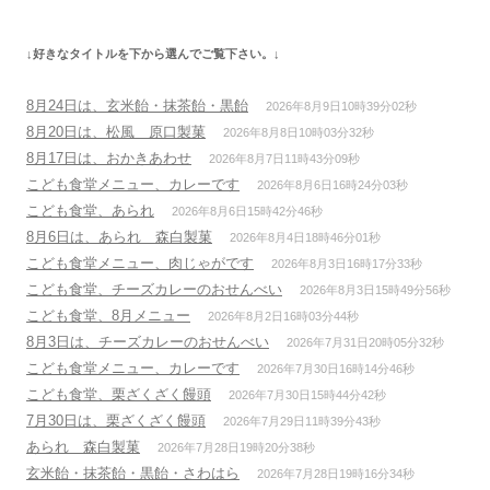
ゲ
ー
↓好きなタイトルを下から選んでご覧下さい。↓
シ
ョ
8月24日は、玄米飴・抹茶飴・黒飴
2026年8月9日10時39分02秒
ン
8月20日は、松風 原口製菓
2026年8月8日10時03分32秒
8月17日は、おかきあわせ
2026年8月7日11時43分09秒
こども食堂メニュー、カレーです
2026年8月6日16時24分03秒
こども食堂、あられ
2026年8月6日15時42分46秒
8月6日は、あられ 森白製菓
2026年8月4日18時46分01秒
こども食堂メニュー、肉じゃがです
2026年8月3日16時17分33秒
こども食堂、チーズカレーのおせんべい
2026年8月3日15時49分56秒
こども食堂、8月メニュー
2026年8月2日16時03分44秒
8月3日は、チーズカレーのおせんべい
2026年7月31日20時05分32秒
こども食堂メニュー、カレーです
2026年7月30日16時14分46秒
こども食堂、栗ざくざく饅頭
2026年7月30日15時44分42秒
7月30日は、栗ざくざく饅頭
2026年7月29日11時39分43秒
あられ 森白製菓
2026年7月28日19時20分38秒
玄米飴・抹茶飴・黒飴・さわはら
2026年7月28日19時16分34秒