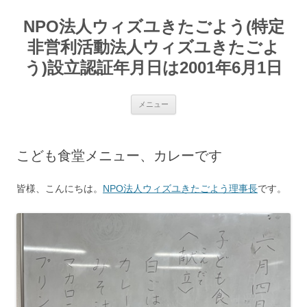
コ
ン
NPO法人ウィズユきたごよう(特定
テ
ン
ツ
非営利活動法人ウィズユきたごよ
へ
ス
う)設立認証年月日は2001年6月1日
キ
ッ
プ
メニュー
こども食堂メニュー、カレーです
皆様、こんにちは。
NPO法人ウィズユきたごよう理事長
です。