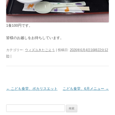
1食100円です。
皆様のお越しをお待ちしています。
カテゴリー:
ウィズユきたごよう
| 投稿日:
2026年6月4日16時22分12
秒
|
投
←
こども食堂、ポカリスエット
こども食堂、6月メニュー
→
稿
ナ
検
ビ
索: