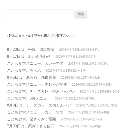
ビ
検
ゲ
索:
ー
シ
↓好きなタイトルを下から選んでご覧下さい。↓
ョ
ン
8月20日は、松風 原口製菓
2026年8月8日10時03分32秒
8月17日は、おかきあわせ
2026年8月7日11時43分09秒
こども食堂メニュー、カレーです
2026年8月6日16時24分03秒
こども食堂、あられ
2026年8月6日15時42分46秒
8月6日は、あられ 森白製菓
2026年8月4日18時46分01秒
こども食堂メニュー、肉じゃがです
2026年8月3日16時17分33秒
こども食堂、チーズカレーのおせんべい
2026年8月3日15時49分56秒
こども食堂、8月メニュー
2026年8月2日16時03分44秒
8月3日は、チーズカレーのおせんべい
2026年7月31日20時05分32秒
こども食堂メニュー、カレーです
2026年7月30日16時14分46秒
こども食堂、栗ざくざく饅頭
2026年7月30日15時44分42秒
7月30日は、栗ざくざく饅頭
2026年7月29日11時39分43秒