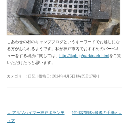
しあわせの村のキャンプブログというキーワードでお越しにな
る方がおられるようです。私が神戸市内でおすすめのバーベキ
ューをする場所に関しては、
http://tkgb.jp/park/park.html
をご覧
いただけたらと思います。
カテゴリー:
日記
| 投稿日:
2014年4月5日1時35分17秒
|
投
←
アルツハイマー神戸ボランテ
特別攻撃隊<最後の手紙>
→
稿
ィア
ナ