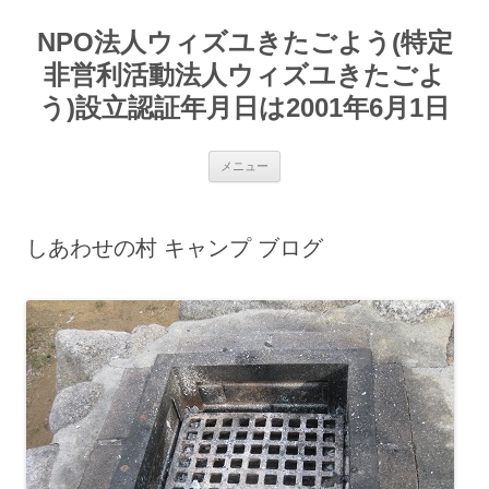
コ
ン
NPO法人ウィズユきたごよう(特定
テ
ン
ツ
非営利活動法人ウィズユきたごよ
へ
ス
う)設立認証年月日は2001年6月1日
キ
ッ
プ
メニュー
しあわせの村 キャンプ ブログ