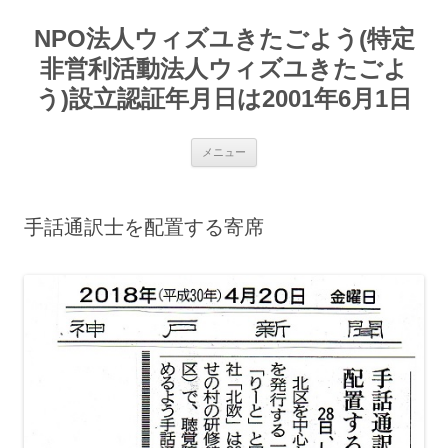
コ
ン
NPO法人ウィズユきたごよう(特定
テ
ン
ツ
非営利活動法人ウィズユきたごよ
へ
ス
う)設立認証年月日は2001年6月1日
キ
ッ
プ
メニュー
手話通訳士を配置する寄席