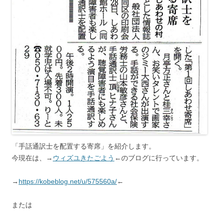
「手話通訳士を配置する寄席」を紹介します。
今現在は、→
ウィズユきたごよう
←のブログに行っています。
→
https://kobeblog.net/u/575560a/
←
または