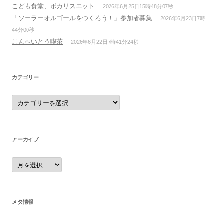
こども食堂、ポカリスエット
2026年6月25日15時48分07秒
「ソーラーオルゴールをつくろう！」参加者募集
2026年6月23日7時
44分00秒
こんぺいとう喫茶
2026年6月22日7時41分24秒
カテゴリー
カ
テ
ゴ
リ
ー
アーカイブ
ア
ー
カ
イ
ブ
メタ情報