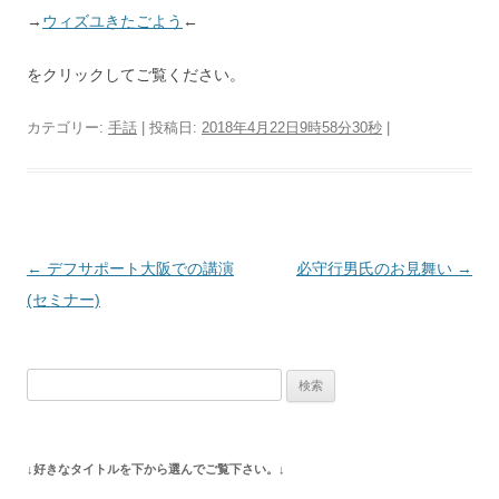
→
ウィズユきたごよう
←
をクリックしてご覧ください。
カテゴリー:
手話
| 投稿日:
2018年4月22日9時58分30秒
|
投
←
デフサポート大阪での講演
必守行男氏のお見舞い
→
稿
(セミナー)
ナ
ビ
検
ゲ
索:
ー
シ
↓好きなタイトルを下から選んでご覧下さい。↓
ョ