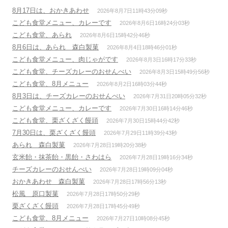
ン
8月17日は、おかきあわせ
2026年8月7日11時43分09秒
こども食堂メニュー、カレーです
2026年8月6日16時24分03秒
こども食堂、あられ
2026年8月6日15時42分46秒
8月6日は、あられ 森白製菓
2026年8月4日18時46分01秒
こども食堂メニュー、肉じゃがです
2026年8月3日16時17分33秒
こども食堂、チーズカレーのおせんべい
2026年8月3日15時49分56秒
こども食堂、8月メニュー
2026年8月2日16時03分44秒
8月3日は、チーズカレーのおせんべい
2026年7月31日20時05分32秒
こども食堂メニュー、カレーです
2026年7月30日16時14分46秒
こども食堂、栗ざくざく饅頭
2026年7月30日15時44分42秒
7月30日は、栗ざくざく饅頭
2026年7月29日11時39分43秒
あられ 森白製菓
2026年7月28日19時20分38秒
玄米飴・抹茶飴・黒飴・さわはら
2026年7月28日19時16分34秒
チーズカレーのおせんべい
2026年7月28日19時09分04秒
おかきあわせ 森白製菓
2026年7月28日17時56分13秒
松風 原口製菓
2026年7月28日17時50分29秒
栗ざくざく饅頭
2026年7月28日17時45分49秒
こども食堂、8月メニュー
2026年7月27日10時08分45秒