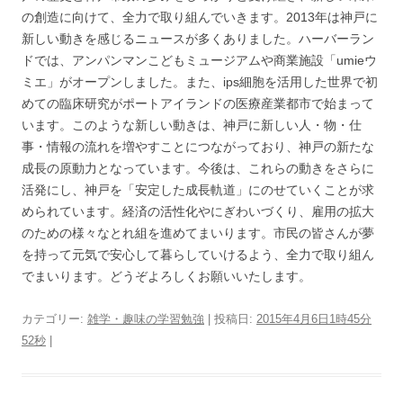
の創造に向けて、全力で取り組んでいきます。2013年は神戸に
新しい動きを感じるニュースが多くありました。ハーバーラン
ドでは、アンパンマンこどもミュージアムや商業施設「umieウ
ミエ」がオープンしました。また、ips細胞を活用した世界で初
めての臨床研究がポートアイランドの医療産業都市で始まって
います。このような新しい動きは、神戸に新しい人・物・仕
事・情報の流れを増やすことにつながっており、神戸の新たな
成長の原動力となっています。今後は、これらの動きをさらに
活発にし、神戸を「安定した成長軌道」にのせていくことが求
められています。経済の活性化やにぎわいづくり、雇用の拡大
のための様々なとれ組を進めてまいります。市民の皆さんが夢
を持って元気で安心して暮らしていけるよう、全力で取り組ん
でまいります。どうぞよろしくお願いいたします。
カテゴリー:
雑学・趣味の学習勉強
| 投稿日:
2015年4月6日1時45分
52秒
|