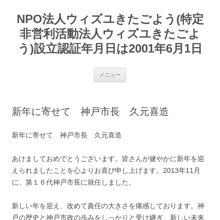
コ
ン
NPO法人ウィズユきたごよう(特定
テ
ン
ツ
非営利活動法人ウィズユきたごよ
へ
ス
う)設立認証年月日は2001年6月1日
キ
ッ
プ
メニュー
新年に寄せて 神戸市長 久元喜造
新年に寄せて 神戸市長 久元喜造
あけましておめでとうございます。皆さんが健やかに新年を迎
えられましたことを心よりお喜び申し上げます。2013年11月
に、第１６代神戸市長に就任しました。
新しい年を迎え、改めて責任の大きさを痛感しております。神
戸の歴史と神戸市政の歩みをしっかりと受け継ぎ、新しい未来