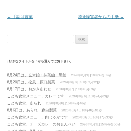
投
←
手話は言葉
聴覚障害者からの手紙
→
稿
ナ
検
ビ
索:
ゲ
ー
↓好きなタイトルを下から選んでご覧下さい。↓
シ
ョ
8月24日は、玄米飴・抹茶飴・黒飴
2026年8月9日10時39分02秒
ン
8月20日は、松風 原口製菓
2026年8月8日10時03分32秒
8月17日は、おかきあわせ
2026年8月7日11時43分09秒
こども食堂メニュー、カレーです
2026年8月6日16時24分03秒
こども食堂、あられ
2026年8月6日15時42分46秒
8月6日は、あられ 森白製菓
2026年8月4日18時46分01秒
こども食堂メニュー、肉じゃがです
2026年8月3日16時17分33秒
こども食堂、チーズカレーのおせんべい
2026年8月3日15時49分56秒