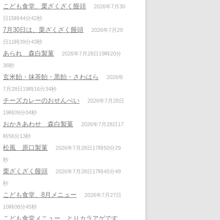
こども食堂、栗ざくざく饅頭
2026年7月30
日15時44分42秒
7月30日は、栗ざくざく饅頭
2026年7月29
日11時39分43秒
あられ 森白製菓
2026年7月28日19時20分
38秒
玄米飴・抹茶飴・黒飴・さわはら
2026年
7月28日19時16分34秒
チーズカレーのおせんべい
2026年7月28日
19時09分04秒
おかきあわせ 森白製菓
2026年7月28日17
時56分13秒
松風 原口製菓
2026年7月28日17時50分29
秒
栗ざくざく饅頭
2026年7月28日17時45分49
秒
こども食堂、8月メニュー
2026年7月27日
10時08分45秒
こども食堂メニュー、とりカラアゲです