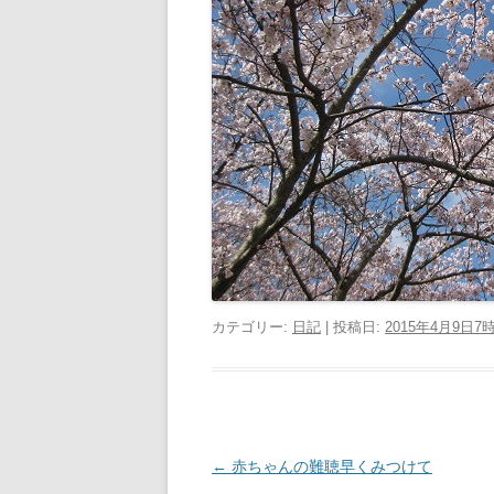
カテゴリー:
日記
| 投稿日:
2015年4月9日7
投
←
赤ちゃんの難聴早くみつけて