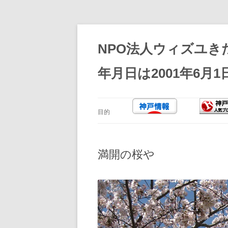
コ
ン
テ
NPO法人ウィズユき
ン
ツ
へ
年月日は2001年6月1
ス
キ
ッ
プ
目的
満開の桜や