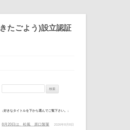
きたごよう)設立認証
検
索:
↓好きなタイトルを下から選んでご覧下さい。↓
8月20日は、松風 原口製菓
2026年8月8日