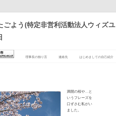
たごよう(特定非営利活動法人ウィズユ
日
理事長の独り言
連絡先
はじめましての自己紹介
アフィリエイト情報開示
TKGB
満開の桜や…と
いうフレーズを
難聴者の就職活動体験
口ずさむ私がい
AMAZONの広告配信について
ました。