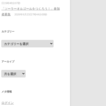
日15時48分07秒
「ソーラーオルゴールをつくろう！」参加
者募集
2026年6月23日7時44分00秒
カテゴリー
カ
テ
ゴ
リ
ー
アーカイブ
ア
ー
カ
イ
ブ
メタ情報
ログイン