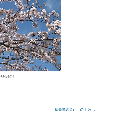
時35分10秒
|
聴覚障害者からの手紙
→