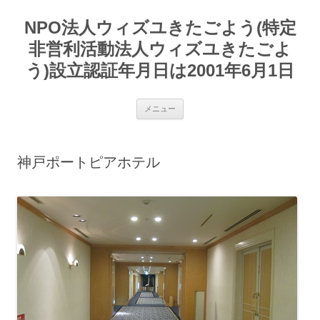
コ
ン
NPO法人ウィズユきたごよう(特定
テ
ン
ツ
非営利活動法人ウィズユきたごよ
へ
ス
う)設立認証年月日は2001年6月1日
キ
ッ
プ
メニュー
神戸ポートピアホテル