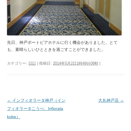
先日、神戸ポートピアホテルに行く機会がありました。とて
も、素晴らしいひとときを過ごすことができました。
カテゴリー:
日記
| 投稿日:
2014年5月2日1時49分09秒
|
投
←
インフィオラータ神戸（イン
大丸神戸店
→
稿
フィオラータこうべ、Infiorata
ナ
kobe）
ビ