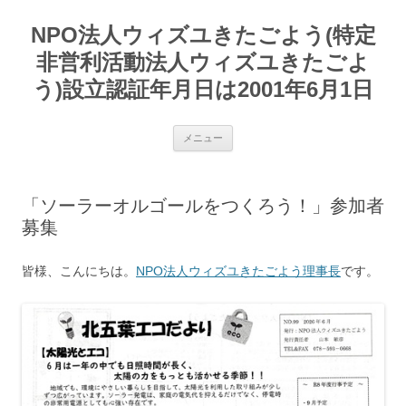
コ
ン
NPO法人ウィズユきたごよう(特定
テ
ン
ツ
非営利活動法人ウィズユきたごよ
へ
ス
う)設立認証年月日は2001年6月1日
キ
ッ
プ
メニュー
「ソーラーオルゴールをつくろう！」参加者
募集
皆様、こんにちは。
NPO法人ウィズユきたごよう理事長
です。