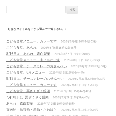
ナ
検
ビ
索:
ゲ
ー
↓好きなタイトルを下から選んでご覧下さい。↓
シ
ョ
こども食堂メニュー、カレーです
2026年8月6日16時24分03秒
ン
こども食堂、あられ
2026年8月6日15時42分46秒
8月6日は、あられ 森白製菓
2026年8月4日18時46分01秒
こども食堂メニュー、肉じゃがです
2026年8月3日16時17分33秒
こども食堂、チーズカレーのおせんべい
2026年8月3日15時49分56秒
こども食堂、8月メニュー
2026年8月2日16時03分44秒
8月3日は、チーズカレーのおせんべい
2026年7月31日20時05分32秒
こども食堂メニュー、カレーです
2026年7月30日16時14分46秒
こども食堂、栗ざくざく饅頭
2026年7月30日15時44分42秒
7月30日は、栗ざくざく饅頭
2026年7月29日11時39分43秒
あられ 森白製菓
2026年7月28日19時20分38秒
玄米飴・抹茶飴・黒飴・さわはら
2026年7月28日19時16分34秒
チーズカレーのおせんべい