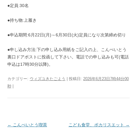
●定員:30名
●持ち物:上履き
●申込期間:6月22日(月)～6月30日(火)定員になり次第締め切り
●申し込み方法:下の申し込み用紙をご記入の上、こんぺいとう
裏口ドアポストに投函して下さい。電話での申し込みも可(電話
申込は17時30分以降)。
カテゴリー:
ウィズユきたごよう
| 投稿日:
2026年6月23日7時44分00
秒
|
投
←
こんぺいとう喫茶
こども食堂、ポカリスエット
→
稿