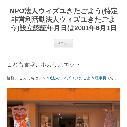
コ
ン
NPO法人ウィズユきたごよう(特定
テ
ン
ツ
非営利活動法人ウィズユきたごよ
へ
ス
う)設立認証年月日は2001年6月1日
キ
ッ
プ
メニュー
こども食堂、ポカリスエット
皆様、こんにちは。
NPO法人ウィズユきたごよう理事長
です。