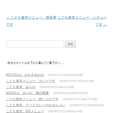
投
←
こども食堂メニュー、筑前煮
こども食堂メニュー、シチュー
稿
です
です
→
ナ
ビ
検
ゲ
索:
ー
シ
↓好きなタイトルを下から選んでご覧下さい。↓
ョ
ン
8月17日は、おかきあわせ
2026年8月7日11時43分09秒
こども食堂メニュー、カレーです
2026年8月6日16時24分03秒
こども食堂、あられ
2026年8月6日15時42分46秒
8月6日は、あられ 森白製菓
2026年8月4日18時46分01秒
こども食堂メニュー、肉じゃがです
2026年8月3日16時17分33秒
こども食堂、チーズカレーのおせんべい
2026年8月3日15時49分56秒
こども食堂、8月メニュー
2026年8月2日16時03分44秒