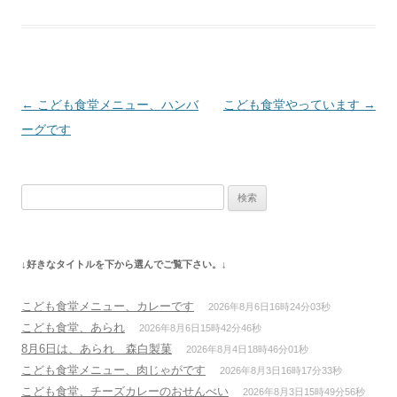
投
←
こども食堂メニュー、ハンバ
こども食堂やっています
→
稿
ーグです
ナ
ビ
検
ゲ
索:
ー
シ
↓好きなタイトルを下から選んでご覧下さい。↓
ョ
ン
こども食堂メニュー、カレーです
2026年8月6日16時24分03秒
こども食堂、あられ
2026年8月6日15時42分46秒
8月6日は、あられ 森白製菓
2026年8月4日18時46分01秒
こども食堂メニュー、肉じゃがです
2026年8月3日16時17分33秒
こども食堂、チーズカレーのおせんべい
2026年8月3日15時49分56秒