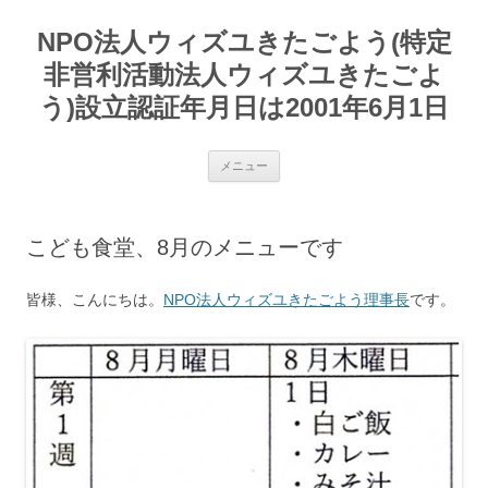
コ
ン
NPO法人ウィズユきたごよう(特定
テ
ン
ツ
非営利活動法人ウィズユきたごよ
へ
ス
う)設立認証年月日は2001年6月1日
キ
ッ
プ
メニュー
こども食堂、8月のメニューです
皆様、こんにちは。
NPO法人ウィズユきたごよう理事長
です。