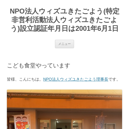
コ
ン
NPO法人ウィズユきたごよう(特定
テ
ン
ツ
非営利活動法人ウィズユきたごよ
へ
ス
う)設立認証年月日は2001年6月1日
キ
ッ
プ
メニュー
こども食堂やっています
皆様、こんにちは。
NPO法人ウィズユきたごよう理事長
です。