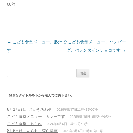
06秒
|
投
←
こども食堂メニュー、豚汁で
こども食堂メニュー、ハンバー
稿
す
グ、バレンタインチョコです
→
ナ
ビ
検
ゲ
索:
ー
シ
↓好きなタイトルを下から選んでご覧下さい。↓
ョ
ン
8月17日は、おかきあわせ
2026年8月7日11時43分09秒
こども食堂メニュー、カレーです
2026年8月6日16時24分03秒
こども食堂、あられ
2026年8月6日15時42分46秒
8月6日は、あられ 森白製菓
2026年8月4日18時46分01秒