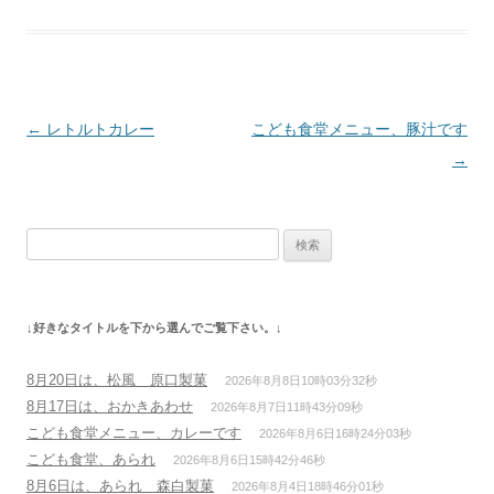
投
←
レトルトカレー
こども食堂メニュー、豚汁です
稿
→
ナ
ビ
検
ゲ
索:
ー
シ
↓好きなタイトルを下から選んでご覧下さい。↓
ョ
ン
8月20日は、松風 原口製菓
2026年8月8日10時03分32秒
8月17日は、おかきあわせ
2026年8月7日11時43分09秒
こども食堂メニュー、カレーです
2026年8月6日16時24分03秒
こども食堂、あられ
2026年8月6日15時42分46秒
8月6日は、あられ 森白製菓
2026年8月4日18時46分01秒