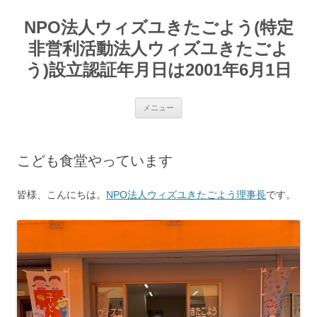
コ
ン
NPO法人ウィズユきたごよう(特定
テ
ン
ツ
非営利活動法人ウィズユきたごよ
へ
ス
う)設立認証年月日は2001年6月1日
キ
ッ
プ
メニュー
こども食堂やっています
皆様、こんにちは。
NPO法人ウィズユきたごよう理事長
です。