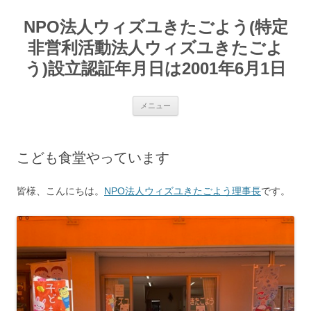
コ
ン
NPO法人ウィズユきたごよう(特定
テ
ン
ツ
非営利活動法人ウィズユきたごよ
へ
ス
う)設立認証年月日は2001年6月1日
キ
ッ
プ
メニュー
こども食堂やっています
皆様、こんにちは。
NPO法人ウィズユきたごよう理事長
です。