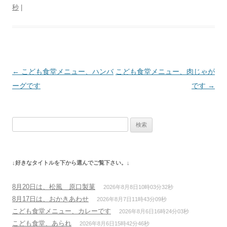
秒
|
投
←
こども食堂メニュー、ハンバ
こども食堂メニュー、肉じゃが
稿
ーグです
です
→
ナ
ビ
検
ゲ
索:
ー
シ
↓好きなタイトルを下から選んでご覧下さい。↓
ョ
ン
8月20日は、松風 原口製菓
2026年8月8日10時03分32秒
8月17日は、おかきあわせ
2026年8月7日11時43分09秒
こども食堂メニュー、カレーです
2026年8月6日16時24分03秒
こども食堂、あられ
2026年8月6日15時42分46秒