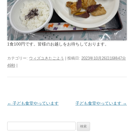
1食100円です。皆様のお越しをお待ちしております。
カテゴリー:
ウィズユきたごよう
| 投稿日:
2023年10月26日16時47分
49秒
|
投
←
子ども食堂やっています
子ども食堂やっています
→
稿
ナ
検
ビ
索: