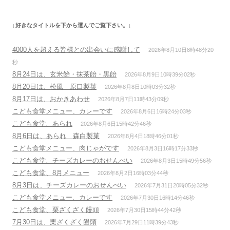
ゲ
ー
↓好きなタイトルを下から選んでご覧下さい。↓
シ
ョ
4000人を超える皆様との出会いに感謝して
2026年8月10日8時48分20
ン
秒
8月24日は、玄米飴・抹茶飴・黒飴
2026年8月9日10時39分02秒
8月20日は、松風 原口製菓
2026年8月8日10時03分32秒
8月17日は、おかきあわせ
2026年8月7日11時43分09秒
こども食堂メニュー、カレーです
2026年8月6日16時24分03秒
こども食堂、あられ
2026年8月6日15時42分46秒
8月6日は、あられ 森白製菓
2026年8月4日18時46分01秒
こども食堂メニュー、肉じゃがです
2026年8月3日16時17分33秒
こども食堂、チーズカレーのおせんべい
2026年8月3日15時49分56秒
こども食堂、8月メニュー
2026年8月2日16時03分44秒
8月3日は、チーズカレーのおせんべい
2026年7月31日20時05分32秒
こども食堂メニュー、カレーです
2026年7月30日16時14分46秒
こども食堂、栗ざくざく饅頭
2026年7月30日15時44分42秒
7月30日は、栗ざくざく饅頭
2026年7月29日11時39分43秒