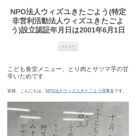
コ
ン
NPO法人ウィズユきたごよう(特定
テ
ン
ツ
非営利活動法人ウィズユきたごよ
へ
ス
う)設立認証年月日は2001年6月1日
キ
ッ
プ
メニュー
こども食堂メニュー、とり肉とサツマ芋の甘
辛いためです
皆様、こんにちは。
NPO法人ウィズユきたごよう理事長
です。