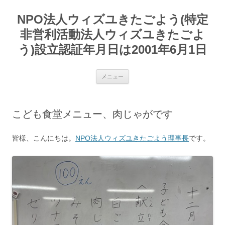
コ
ン
NPO法人ウィズユきたごよう(特定
テ
ン
ツ
非営利活動法人ウィズユきたごよ
へ
ス
う)設立認証年月日は2001年6月1日
キ
ッ
プ
メニュー
こども食堂メニュー、肉じゃがです
皆様、こんにちは。
NPO法人ウィズユきたごよう理事長
です。