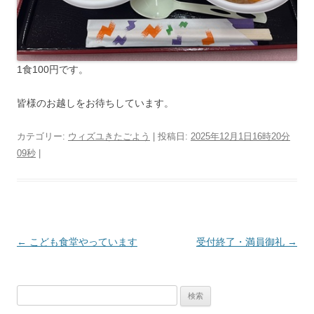
1食100円です。
皆様のお越しをお待ちしています。
カテゴリー:
ウィズユきたごよう
| 投稿日:
2025年12月1日16時20分
09秒
|
投
←
こども食堂やっています
受付終了・満員御礼
→
稿
ナ
検
ビ
索: