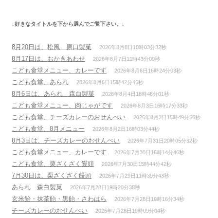
ゲ
ー
↓好きなタイトルを下から選んでご覧下さい。↓
シ
ョ
8月20日は、松風 原口製菓
2026年8月8日10時03分32秒
ン
8月17日は、おかきあわせ
2026年8月7日11時43分09秒
こども食堂メニュー、カレーです
2026年8月6日16時24分03秒
こども食堂、あられ
2026年8月6日15時42分46秒
8月6日は、あられ 森白製菓
2026年8月4日18時46分01秒
こども食堂メニュー、肉じゃがです
2026年8月3日16時17分33秒
こども食堂、チーズカレーのおせんべい
2026年8月3日15時49分56秒
こども食堂、8月メニュー
2026年8月2日16時03分44秒
8月3日は、チーズカレーのおせんべい
2026年7月31日20時05分32秒
こども食堂メニュー、カレーです
2026年7月30日16時14分46秒
こども食堂、栗ざくざく饅頭
2026年7月30日15時44分42秒
7月30日は、栗ざくざく饅頭
2026年7月29日11時39分43秒
あられ 森白製菓
2026年7月28日19時20分38秒
玄米飴・抹茶飴・黒飴・さわはら
2026年7月28日19時16分34秒
チーズカレーのおせんべい
2026年7月28日19時09分04秒