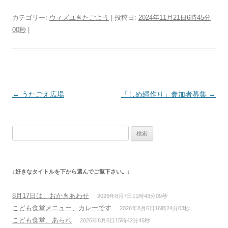
カテゴリー:
ウィズユきたごよう
| 投稿日:
2024年11月21日6時45分
00秒
|
投
←
うたごえ広場
「しめ縄作り」参加者募集
→
稿
ナ
検
ビ
索:
ゲ
ー
↓好きなタイトルを下から選んでご覧下さい。↓
シ
ョ
8月17日は、おかきあわせ
2026年8月7日11時43分09秒
ン
こども食堂メニュー、カレーです
2026年8月6日16時24分03秒
こども食堂、あられ
2026年8月6日15時42分46秒