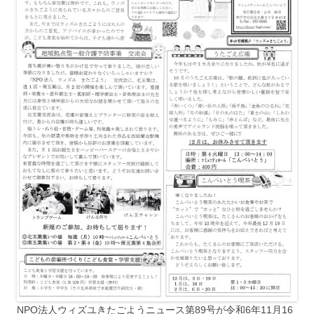
NPO法人ウィズユきたごようニュース第89号が令和6年11月16