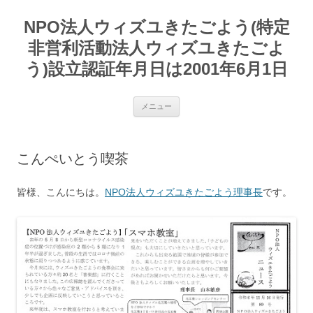
コ
ン
NPO法人ウィズユきたごよう(特定
テ
ン
ツ
非営利活動法人ウィズユきたごよ
へ
ス
う)設立認証年月日は2001年6月1日
キ
ッ
プ
メニュー
こんぺいとう喫茶
皆様、こんにちは。
NPO法人ウィズユきたごよう理事長
です。