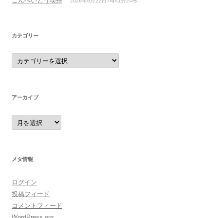
こんぺいとう喫茶
2026年6月22日7時41分24秒
カテゴリー
カ
テ
ゴ
リ
ー
アーカイブ
ア
ー
カ
イ
ブ
メタ情報
ログイン
投稿フィード
コメントフィード
WordPress.org