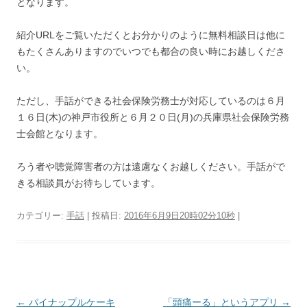
となります。
紹介URLをご覧いただくとお分かりのように無料相談日は他に
もたくさんありますのでいつでも都合の良い時にお越しくださ
い。
ただし、手話ができる社会保険労務士が対応しているのは６月
１６日(木)の神戸市役所と６月２０日(月)の兵庫県社会保険労務
士会館となります。
ろう者や聴覚障害者の方は遠慮なくお越しください。手話がで
きる相談員がお待ちしています。
カテゴリー:
手話
| 投稿日:
2016年6月9日20時02分10秒
|
投
←
パイナップルケーキ
「頭痛ーる」というアプリ
→