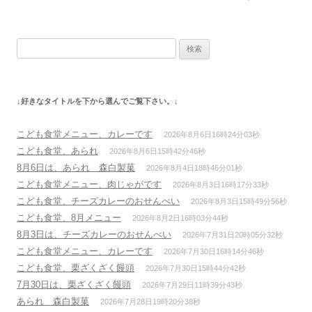
稿
ナ
検
ビ
索:
ゲ
ー
↓好きなタイトルを下から選んでご覧下さい。↓
シ
ョ
こども食堂メニュー、カレーです
2026年8月6日16時24分03秒
ン
こども食堂、あられ
2026年8月6日15時42分46秒
8月6日は、あられ 森白製菓
2026年8月4日18時46分01秒
こども食堂メニュー、肉じゃがです
2026年8月3日16時17分33秒
こども食堂、チーズカレーのおせんべい
2026年8月3日15時49分56秒
こども食堂、8月メニュー
2026年8月2日16時03分44秒
8月3日は、チーズカレーのおせんべい
2026年7月31日20時05分32秒
こども食堂メニュー、カレーです
2026年7月30日16時14分46秒
こども食堂、栗ざくざく饅頭
2026年7月30日15時44分42秒
7月30日は、栗ざくざく饅頭
2026年7月29日11時39分43秒
あられ 森白製菓
2026年7月28日19時20分38秒