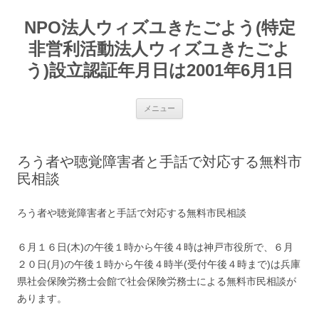
コ
ン
NPO法人ウィズユきたごよう(特定
テ
ン
ツ
非営利活動法人ウィズユきたごよ
へ
ス
う)設立認証年月日は2001年6月1日
キ
ッ
プ
メニュー
ろう者や聴覚障害者と手話で対応する無料市
民相談
ろう者や聴覚障害者と手話で対応する無料市民相談
６月１６日(木)の午後１時から午後４時は神戸市役所で、６月
２０日(月)の午後１時から午後４時半(受付午後４時まで)は兵庫
県社会保険労務士会館で社会保険労務士による無料市民相談が
あります。