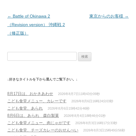
投
←
Battle of Okinawa 2
東京からのお客様
→
稿
（Revision version） 沖縄戦 2
ナ
（修正版）
ビ
ゲ
検
ー
索:
シ
ョ
↓好きなタイトルを下から選んでご覧下さい。↓
ン
8月17日は、おかきあわせ
2026年8月7日11時43分09秒
こども食堂メニュー、カレーです
2026年8月6日16時24分03秒
こども食堂、あられ
2026年8月6日15時42分46秒
8月6日は、あられ 森白製菓
2026年8月4日18時46分01秒
こども食堂メニュー、肉じゃがです
2026年8月3日16時17分33秒
こども食堂、チーズカレーのおせんべい
2026年8月3日15時49分56秒