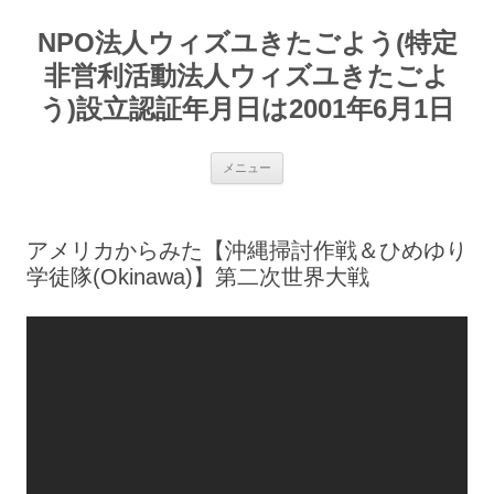
コ
ン
NPO法人ウィズユきたごよう(特定
テ
ン
ツ
非営利活動法人ウィズユきたごよ
へ
ス
う)設立認証年月日は2001年6月1日
キ
ッ
プ
メニュー
アメリカからみた【沖縄掃討作戦＆ひめゆり
学徒隊(Okinawa)】第二次世界大戦