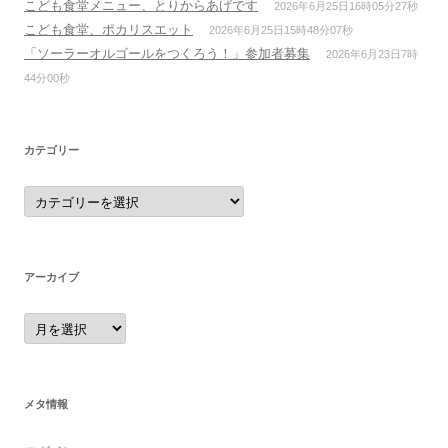
こども食堂メニュー、とりからあげです
2026年6月25日16時05分27秒
こども食堂、ポカリスエット
2026年6月25日15時48分07秒
「ソーラーオルゴールをつくろう！」参加者募集
2026年6月23日7時
44分00秒
カテゴリー
カ
テ
ゴ
リ
ー
アーカイブ
ア
ー
カ
イ
ブ
メタ情報