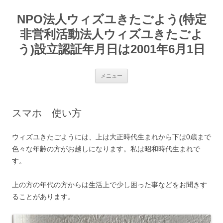
コ
ン
NPO法人ウィズユきたごよう(特定
テ
ン
ツ
非営利活動法人ウィズユきたごよ
へ
ス
う)設立認証年月日は2001年6月1日
キ
ッ
プ
メニュー
スマホ 使い方
ウィズユきたごようには、上は大正時代生まれから下は0歳まで
色々な年齢の方がお越しになります。私は昭和時代生まれで
す。
上の方の年代の方からは生活上で少し困った事などをお聞きす
ることがあります。