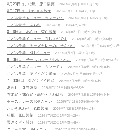
ョ
8月20日は、松風 原口製菓
2026年8月8日10時03分32秒
ン
8月17日は、おかきあわせ
2026年8月7日11時43分09秒
こども食堂メニュー、カレーです
2026年8月6日16時24分03秒
こども食堂、あられ
2026年8月6日15時42分46秒
8月6日は、あられ 森白製菓
2026年8月4日18時46分01秒
こども食堂メニュー、肉じゃがです
2026年8月3日16時17分33秒
こども食堂、チーズカレーのおせんべい
2026年8月3日15時49分56秒
こども食堂、8月メニュー
2026年8月2日16時03分44秒
8月3日は、チーズカレーのおせんべい
2026年7月31日20時05分32秒
こども食堂メニュー、カレーです
2026年7月30日16時14分46秒
こども食堂、栗ざくざく饅頭
2026年7月30日15時44分42秒
7月30日は、栗ざくざく饅頭
2026年7月29日11時39分43秒
あられ 森白製菓
2026年7月28日19時20分38秒
玄米飴・抹茶飴・黒飴・さわはら
2026年7月28日19時16分34秒
チーズカレーのおせんべい
2026年7月28日19時09分04秒
おかきあわせ 森白製菓
2026年7月28日17時56分13秒
松風 原口製菓
2026年7月28日17時50分29秒
栗ざくざく饅頭
2026年7月28日17時45分49秒
こども食堂、8月メニュー
2026年7月27日10時08分45秒