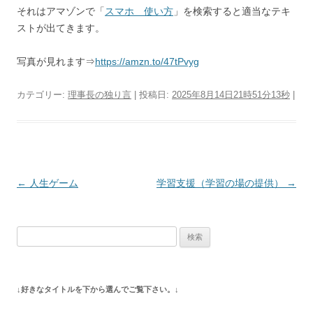
それはアマゾンで「
スマホ 使い方
」を検索すると適当なテキ
ストが出てきます。
写真が見れます⇒
https://amzn.to/47tPvyg
カテゴリー:
理事長の独り言
| 投稿日:
2025年8月14日21時51分13秒
|
投
←
人生ゲーム
学習支援（学習の場の提供）
→
稿
ナ
検
ビ
索:
ゲ
ー
↓好きなタイトルを下から選んでご覧下さい。↓
シ