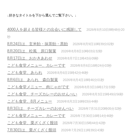
ー
シ
↓好きなタイトルを下から選んでご覧下さい。↓
ョ
ン
4000人を超える皆様との出会いに感謝して
2026年8月10日8時48分20
秒
8月24日は、玄米飴・抹茶飴・黒飴
2026年8月9日10時39分02秒
8月20日は、松風 原口製菓
2026年8月8日10時03分32秒
8月17日は、おかきあわせ
2026年8月7日11時43分09秒
こども食堂メニュー、カレーです
2026年8月6日16時24分03秒
こども食堂、あられ
2026年8月6日15時42分46秒
8月6日は、あられ 森白製菓
2026年8月4日18時46分01秒
こども食堂メニュー、肉じゃがです
2026年8月3日16時17分33秒
こども食堂、チーズカレーのおせんべい
2026年8月3日15時49分56秒
こども食堂、8月メニュー
2026年8月2日16時03分44秒
8月3日は、チーズカレーのおせんべい
2026年7月31日20時05分32秒
こども食堂メニュー、カレーです
2026年7月30日16時14分46秒
こども食堂、栗ざくざく饅頭
2026年7月30日15時44分42秒
7月30日は、栗ざくざく饅頭
2026年7月29日11時39分43秒