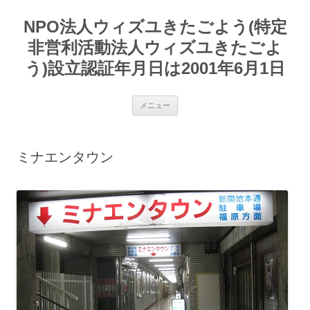
コ
ン
NPO法人ウィズユきたごよう(特定
テ
ン
ツ
非営利活動法人ウィズユきたごよ
へ
ス
う)設立認証年月日は2001年6月1日
キ
ッ
プ
メニュー
ミナエンタウン