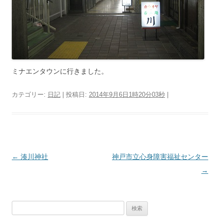
ミナエンタウンに行きました。
カテゴリー:
日記
| 投稿日:
2014年9月6日1時20分03秒
|
投
←
湊川神社
神戸市立心身障害福祉センター
稿
→
ナ
ビ
検
ゲ
索: