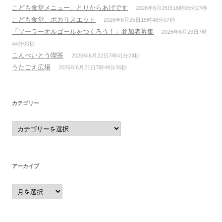
こども食堂メニュー、とりからあげです
2026年6月25日16時05分27秒
こども食堂、ポカリスエット
2026年6月25日15時48分07秒
「ソーラーオルゴールをつくろう！」参加者募集
2026年6月23日7時
44分00秒
こんぺいとう喫茶
2026年6月22日7時41分24秒
うたごえ広場
2026年6月21日7時49分36秒
カテゴリー
カ
テ
ゴ
リ
ー
アーカイブ
ア
ー
カ
イ
ブ