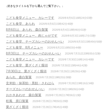
ー
↓好きなタイトルを下から選んでご覧下さい。↓
シ
ョ
こども食堂メニュー、カレーです
2026年8月6日16時24分03秒
ン
こども食堂、あられ
2026年8月6日15時42分46秒
8月6日は、あられ 森白製菓
2026年8月4日18時46分01秒
こども食堂メニュー、肉じゃがです
2026年8月3日16時17分33秒
こども食堂、チーズカレーのおせんべい
2026年8月3日15時49分56秒
こども食堂、8月メニュー
2026年8月2日16時03分44秒
8月3日は、チーズカレーのおせんべい
2026年7月31日20時05分32秒
こども食堂メニュー、カレーです
2026年7月30日16時14分46秒
こども食堂、栗ざくざく饅頭
2026年7月30日15時44分42秒
7月30日は、栗ざくざく饅頭
2026年7月29日11時39分43秒
あられ 森白製菓
2026年7月28日19時20分38秒
玄米飴・抹茶飴・黒飴・さわはら
2026年7月28日19時16分34秒
チーズカレーのおせんべい
2026年7月28日19時09分04秒
おかきあわせ 森白製菓
2026年7月28日17時56分13秒
松風 原口製菓
2026年7月28日17時50分29秒
栗ざくざく饅頭
2026年7月28日17時45分49秒