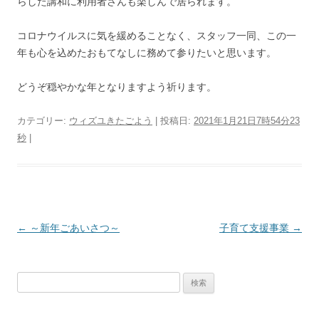
らした講和に利用者さんも楽しんで居られます。
コロナウイルスに気を緩めることなく、スタッフ一同、この一
年も心を込めたおもてなしに務めて参りたいと思います。
どうぞ穏やかな年となりますよう祈ります。
カテゴリー:
ウィズユきたごよう
| 投稿日:
2021年1月21日7時54分23
秒
|
投
←
～新年ごあいさつ～
子育て支援事業
→
稿
ナ
検
ビ
索:
ゲ