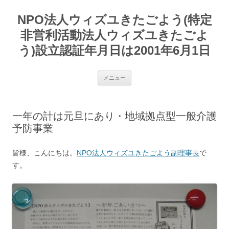
コ
ン
NPO法人ウィズユきたごよう(特定
テ
ン
ツ
非営利活動法人ウィズユきたごよ
へ
ス
う)設立認証年月日は2001年6月1日
キ
ッ
プ
メニュー
一年の計は元旦にあり・地域拠点型一般介護
予防事業
皆様、こんにちは。
NPO法人ウィズユきたごよう副理事長
で
す。