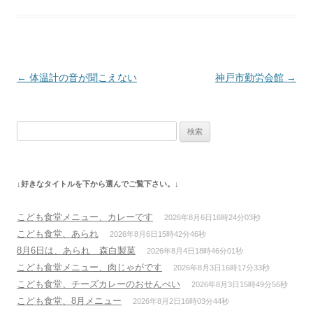
投
←
体温計の音が聞こえない
神戸市勤労会館
→
稿
ナ
検
ビ
索:
ゲ
ー
↓好きなタイトルを下から選んでご覧下さい。↓
シ
ョ
こども食堂メニュー、カレーです
2026年8月6日16時24分03秒
ン
こども食堂、あられ
2026年8月6日15時42分46秒
8月6日は、あられ 森白製菓
2026年8月4日18時46分01秒
こども食堂メニュー、肉じゃがです
2026年8月3日16時17分33秒
こども食堂、チーズカレーのおせんべい
2026年8月3日15時49分56秒
こども食堂、8月メニュー
2026年8月2日16時03分44秒