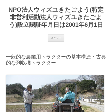
コ
ン
NPO法人ウィズユきたごよう(特定
テ
ン
ツ
非営利活動法人ウィズユきたごよ
へ
ス
う)設立認証年月日は2001年6月1日
キ
ッ
プ
メニュー
一般的な農業用トラクターの基本構造・古典
的な列収穫トラクター