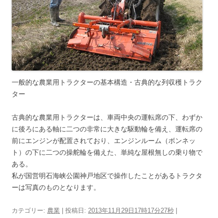
一般的な農業用トラクターの基本構造・古典的な列収穫トラク
ター
古典的な農業用トラクターは、車両中央の運転席の下、わずか
に後ろにある軸に二つの非常に大きな駆動輪を備え、運転席の
前にエンジンが配置されており、エンジンルーム（ボンネッ
ト）の下に二つの操舵輪を備えた、単純な屋根無しの乗り物で
ある。
私が国営明石海峡公園神戸地区で操作したことがあるトラクタ
ーは写真のものとなります。
カテゴリー:
農業
| 投稿日:
2013年11月29日17時17分27秒
|