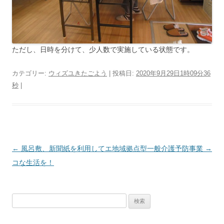
ただし、日時を分けて、少人数で実施している状態です。
カテゴリー:
ウィズユきたごよう
| 投稿日:
2020年9月29日1時09分36
秒
|
投
←
風呂敷、新聞紙を利用してエ
地域拠点型一般介護予防事業
→
稿
コな生活を！
ナ
ビ
検
ゲ
索:
ー