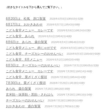
シ
↓好きなタイトルを下から選んでご覧下さい。↓
ョ
ン
8月20日は、松風 原口製菓
2026年8月8日10時03分32秒
8月17日は、おかきあわせ
2026年8月7日11時43分09秒
こども食堂メニュー、カレーです
2026年8月6日16時24分03秒
こども食堂、あられ
2026年8月6日15時42分46秒
8月6日は、あられ 森白製菓
2026年8月4日18時46分01秒
こども食堂メニュー、肉じゃがです
2026年8月3日16時17分33秒
こども食堂、チーズカレーのおせんべい
2026年8月3日15時49分56秒
こども食堂、8月メニュー
2026年8月2日16時03分44秒
8月3日は、チーズカレーのおせんべい
2026年7月31日20時05分32秒
こども食堂メニュー、カレーです
2026年7月30日16時14分46秒
こども食堂、栗ざくざく饅頭
2026年7月30日15時44分42秒
7月30日は、栗ざくざく饅頭
2026年7月29日11時39分43秒
あられ 森白製菓
2026年7月28日19時20分38秒
玄米飴・抹茶飴・黒飴・さわはら
2026年7月28日19時16分34秒
チーズカレーのおせんべい
2026年7月28日19時09分04秒
おかきあわせ 森白製菓
2026年7月28日17時56分13秒