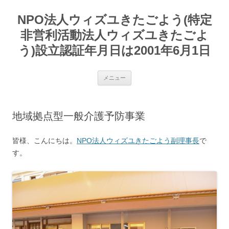
コ
ン
NPO法人ウィズユきたごよう(特定
テ
ン
ツ
非営利活動法人ウィズユきたごよ
へ
ス
う)設立認証年月日は2001年6月1日
キ
ッ
プ
メニュー
地域拠点型一般介護予防事業
皆様、こんにちは。
NPO法人ウィズユきたごよう副理事長
で
す。