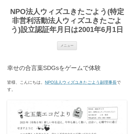
コ
ン
NPO法人ウィズユきたごよう(特定
テ
ン
ツ
非営利活動法人ウィズユきたごよ
へ
ス
う)設立認証年月日は2001年6月1日
キ
ッ
プ
メニュー
幸せの合言葉SDGsをゲームで体験
皆様、こんにちは。
NPO法人ウィズユきたごよう副理事長
で
す。