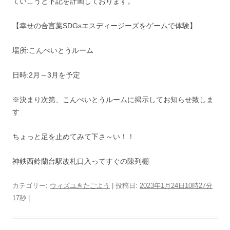
ていこうと下記を計画しております。
【幸せの合言葉SDGsエスディージーズをゲームで体験】
場所:こんぺいとうルーム
日時:2月～3月を予定
※決まり次第、こんぺいとうルームに掲示してお知らせ致しま
す
ちょっと足を止めてみて下さ～い！！
神鉄西鈴蘭台駅改札口入ってすぐの陳列棚
カテゴリー:
ウィズユきたごよう
| 投稿日:
2023年1月24日10時27分
17秒
|