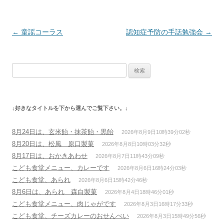
投
←
童謡コーラス
認知症予防の手話勉強会
→
稿
ナ
検
ビ
索:
ゲ
ー
↓好きなタイトルを下から選んでご覧下さい。↓
シ
ョ
8月24日は、玄米飴・抹茶飴・黒飴
2026年8月9日10時39分02秒
ン
8月20日は、松風 原口製菓
2026年8月8日10時03分32秒
8月17日は、おかきあわせ
2026年8月7日11時43分09秒
こども食堂メニュー、カレーです
2026年8月6日16時24分03秒
こども食堂、あられ
2026年8月6日15時42分46秒
8月6日は、あられ 森白製菓
2026年8月4日18時46分01秒
こども食堂メニュー、肉じゃがです
2026年8月3日16時17分33秒
こども食堂、チーズカレーのおせんべい
2026年8月3日15時49分56秒