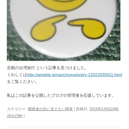
念願の台湾旅行 という記事を見つけました。
くわしくは
http://ameblo.jp/nanchosya/entry-12022935811.html
をご覧ください。
私はこの記事を公開したブログの管理者を応援しています。
カテゴリー:
難聴者の目に見えない障害
| 投稿日:
2015年5月6日0時
26分23秒
|