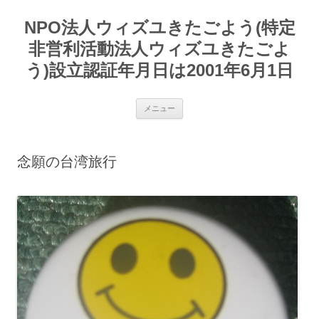
コ
ン
NPO法人ウィズユきたごよう(特定
テ
ン
ツ
非営利活動法人ウィズユきたごよ
へ
ス
う)設立認証年月日は2001年6月1日
キ
ッ
プ
メニュー
念願の台湾旅行