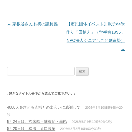
投
←
家根谷さんも初の議員協
【市民団体イベント】親子de米
稿
作り「田植え」（学半舎1995，
ナ
NPO法人シニアしごと創造塾）
ビ
→
ゲ
ー
検
シ
索:
ョ
ン
↓好きなタイトルを下から選んでご覧下さい。↓
4000人を超える皆様との出会いに感謝して
2026年8月10日8時48分20
秒
8月24日は、玄米飴・抹茶飴・黒飴
2026年8月9日10時39分02秒
8月20日は、松風 原口製菓
2026年8月8日10時03分32秒