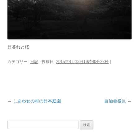
日暮れと桜
カテゴリー:
日記
| 投稿日:
2015年4月13日19時40分22秒
|
投
←
しあわせの村の日本庭園
自治会役員
→
稿
ナ
検
ビ
索:
ゲ