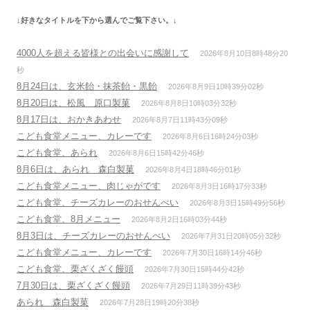
ー
↓好きなタイトルを下から選んでご覧下さい。↓
シ
ョ
4000人を超える皆様との出会いに感謝して
2026年8月10日8時48分20
ン
秒
8月24日は、玄米飴・抹茶飴・黒飴
2026年8月9日10時39分02秒
8月20日は、松風 原口製菓
2026年8月8日10時03分32秒
8月17日は、おかきあわせ
2026年8月7日11時43分09秒
こども食堂メニュー、カレーです
2026年8月6日16時24分03秒
こども食堂、あられ
2026年8月6日15時42分46秒
8月6日は、あられ 森白製菓
2026年8月4日18時46分01秒
こども食堂メニュー、肉じゃがです
2026年8月3日16時17分33秒
こども食堂、チーズカレーのおせんべい
2026年8月3日15時49分56秒
こども食堂、8月メニュー
2026年8月2日16時03分44秒
8月3日は、チーズカレーのおせんべい
2026年7月31日20時05分32秒
こども食堂メニュー、カレーです
2026年7月30日16時14分46秒
こども食堂、栗ざくざく饅頭
2026年7月30日15時44分42秒
7月30日は、栗ざくざく饅頭
2026年7月29日11時39分43秒
あられ 森白製菓
2026年7月28日19時20分38秒