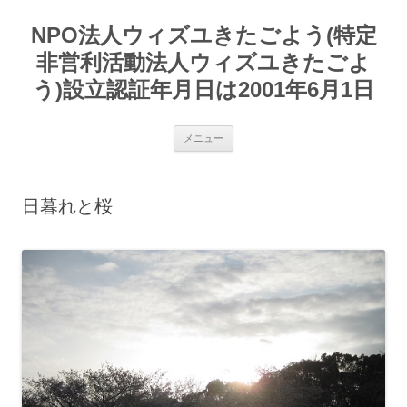
コ
ン
NPO法人ウィズユきたごよう(特定
テ
ン
ツ
非営利活動法人ウィズユきたごよ
へ
ス
う)設立認証年月日は2001年6月1日
キ
ッ
プ
メニュー
日暮れと桜