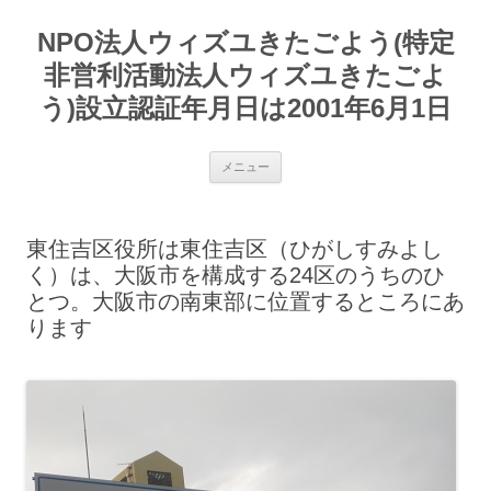
コ
ン
NPO法人ウィズユきたごよう(特定
テ
ン
ツ
非営利活動法人ウィズユきたごよ
へ
ス
う)設立認証年月日は2001年6月1日
キ
ッ
プ
メニュー
東住吉区役所は東住吉区（ひがしすみよし
く）は、大阪市を構成する24区のうちのひ
とつ。大阪市の南東部に位置するところにあ
ります