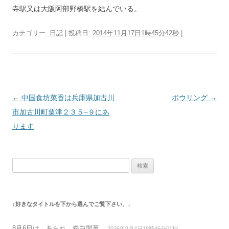
寺駅又は大阪阿部野橋駅を結んでいる。
カテゴリー:
日記
| 投稿日:
2014年11月17日1時45分42秒
|
投
←
中国食坊菜香は兵庫県加古川
ボウリング
→
稿
市加古川町粟津２３５−９にあ
ナ
ります
ビ
ゲ
検
ー
索:
シ
ョ
↓好きなタイトルを下から選んでご覧下さい。↓
ン
8月6日は、あられ 森白製菓
2026年8月4日18時46分01秒