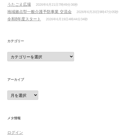
うたごえ広場
2026年6月21日7時49分36秒
地域拠点型一般介護予防事業 交流会
2026年6月20日9時47分05秒
令和8年度スタート
2026年6月19日4時44分34秒
カテゴリー
カ
テ
ゴ
リ
ー
アーカイブ
ア
ー
カ
イ
ブ
メタ情報
ログイン