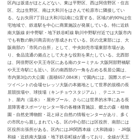
区内は坂道がほとんどない。東は平野区、西は阿倍野区・住吉
区、北は生野区、南は大和川をはさんで松原市に隣接してい
る。なお矢田7丁目は大和川以南に位置する。区域の約90%は住
宅地域で、鉄道駅を中心に商業施設が発展している。特に近鉄
南大阪線 針中野駅・地下鉄谷町線 駒川中野駅付近では大阪市内
でも有数の駒川商店街が形成されている。区の北東部には、大
阪南部の「市民の台所」として、中央卸売市場東部市場があ
り、食品流通の拠点として大きな役割を果たしている。北西部
は、阿倍野区や天王寺区にある南のターミナル 大阪阿部野橋駅
や天王寺駅にも近い。区の南西部の一角を占める長居公園は、
市内第3位の大公園（面積657,084米）で園内には、国際スポー
ツイベントの会場セレッソ大阪の本拠地として世界的規模の長
居競技場や、球技場（キンチョウスタジアム）、テニスコー
ト、屋内（温水）・屋外プール、さらには世界的水準にある長
居障害者スポーツセンター等の各種体育施設、郷土の森・植物
園・自然史博物館・花と緑と自然の情報センターがあり、多く
の市民から親しまれている。区の中心部には区役所、南部には
区役所出張所がある。区内にはJR関西本線（大和路線）・JR阪
和線・近鉄南大阪線・地下鉄谷町線が通っており、全線が天王