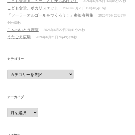
こども食堂メニュー、とりからあげです
2026年6月25日16時05分27秒
こども食堂、ポカリスエット
2026年6月25日15時48分07秒
「ソーラーオルゴールをつくろう！」参加者募集
2026年6月23日7時
44分00秒
こんぺいとう喫茶
2026年6月22日7時41分24秒
うたごえ広場
2026年6月21日7時49分36秒
カテゴリー
カ
テ
ゴ
リ
ー
アーカイブ
ア
ー
カ
イ
ブ