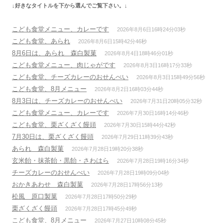
↓好きなタイトルを下から選んでご覧下さい。↓
ョ
ン
こども食堂メニュー、カレーです
2026年8月6日16時24分03秒
こども食堂、あられ
2026年8月6日15時42分46秒
8月6日は、あられ 森白製菓
2026年8月4日18時46分01秒
こども食堂メニュー、肉じゃがです
2026年8月3日16時17分33秒
こども食堂、チーズカレーのおせんべい
2026年8月3日15時49分56秒
こども食堂、8月メニュー
2026年8月2日16時03分44秒
8月3日は、チーズカレーのおせんべい
2026年7月31日20時05分32秒
こども食堂メニュー、カレーです
2026年7月30日16時14分46秒
こども食堂、栗ざくざく饅頭
2026年7月30日15時44分42秒
7月30日は、栗ざくざく饅頭
2026年7月29日11時39分43秒
あられ 森白製菓
2026年7月28日19時20分38秒
玄米飴・抹茶飴・黒飴・さわはら
2026年7月28日19時16分34秒
チーズカレーのおせんべい
2026年7月28日19時09分04秒
おかきあわせ 森白製菓
2026年7月28日17時56分13秒
松風 原口製菓
2026年7月28日17時50分29秒
栗ざくざく饅頭
2026年7月28日17時45分49秒
こども食堂、8月メニュー
2026年7月27日10時08分45秒