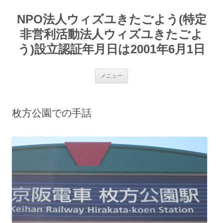
コ
ン
NPO法人ウィズユきたごよう(特定
テ
ン
ツ
非営利活動法人ウィズユきたごよ
へ
ス
う)設立認証年月日は2001年6月1日
キ
ッ
プ
メニュー
枚方公園での手話