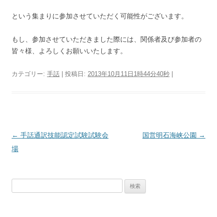
という集まりに参加させていただく可能性がございます。
もし、参加させていただきました際には、関係者及び参加者の
皆々様、よろしくお願いいたします。
カテゴリー:
手話
| 投稿日:
2013年10月11日1時44分40秒
|
投
←
手話通訳技能認定試験試験会
国営明石海峡公園
→
稿
場
ナ
ビ
検
ゲ
索:
ー
シ