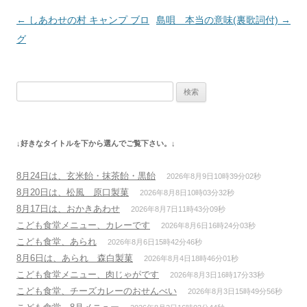
投
←
しあわせの村 キャンプ ブロ
島唄 本当の意味(裏歌詞付)
→
稿
グ
ナ
ビ
検
ゲ
索:
ー
シ
↓好きなタイトルを下から選んでご覧下さい。↓
ョ
ン
8月24日は、玄米飴・抹茶飴・黒飴
2026年8月9日10時39分02秒
8月20日は、松風 原口製菓
2026年8月8日10時03分32秒
8月17日は、おかきあわせ
2026年8月7日11時43分09秒
こども食堂メニュー、カレーです
2026年8月6日16時24分03秒
こども食堂、あられ
2026年8月6日15時42分46秒
8月6日は、あられ 森白製菓
2026年8月4日18時46分01秒
こども食堂メニュー、肉じゃがです
2026年8月3日16時17分33秒
こども食堂、チーズカレーのおせんべい
2026年8月3日15時49分56秒