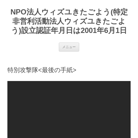
コ
ン
NPO法人ウィズユきたごよう(特定
テ
ン
ツ
非営利活動法人ウィズユきたごよ
へ
ス
う)設立認証年月日は2001年6月1日
キ
ッ
プ
メニュー
特別攻撃隊<最後の手紙>