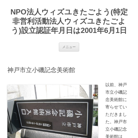
コ
ン
NPO法人ウィズユきたごよう(特定
テ
ン
ツ
非営利活動法人ウィズユきたごよ
へ
ス
う)設立認証年月日は2001年6月1日
キ
ッ
プ
メニュー
神戸市立小磯記念美術館
以前、神戸
市立小磯記
念美術館に
寄らせてい
ただきまし
た。神戸市
立小磯記念
美術館は