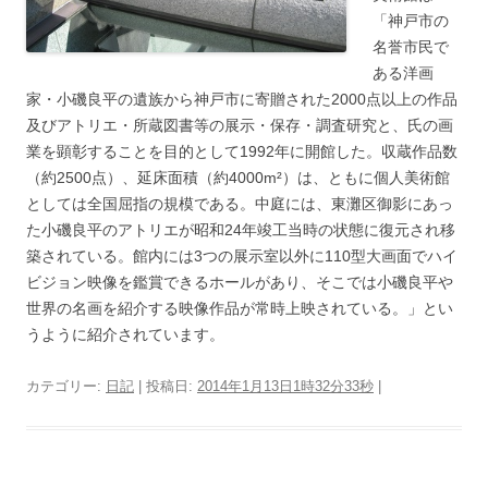
「神戸市の
名誉市民で
ある洋画
家・小磯良平の遺族から神戸市に寄贈された2000点以上の作品
及びアトリエ・所蔵図書等の展示・保存・調査研究と、氏の画
業を顕彰することを目的として1992年に開館した。収蔵作品数
（約2500点）、延床面積（約4000m²）は、ともに個人美術館
としては全国屈指の規模である。中庭には、東灘区御影にあっ
た小磯良平のアトリエが昭和24年竣工当時の状態に復元され移
築されている。館内には3つの展示室以外に110型大画面でハイ
ビジョン映像を鑑賞できるホールがあり、そこでは小磯良平や
世界の名画を紹介する映像作品が常時上映されている。」とい
うように紹介されています。
カテゴリー:
日記
| 投稿日:
2014年1月13日1時32分33秒
|