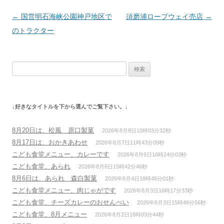
投
←
国営明石海峡公園神戸地区で
須磨浦ロープウェイ売店
→
稿
のトラクター
ナ
ビ
検
ゲ
索:
ー
シ
↓好きなタイトルを下から選んでご覧下さい。↓
ョ
ン
8月20日は、松風 原口製菓
2026年8月8日10時03分32秒
8月17日は、おかきあわせ
2026年8月7日11時43分09秒
こども食堂メニュー、カレーです
2026年8月6日16時24分03秒
こども食堂、あられ
2026年8月6日15時42分46秒
8月6日は、あられ 森白製菓
2026年8月4日18時46分01秒
こども食堂メニュー、肉じゃがです
2026年8月3日16時17分33秒
こども食堂、チーズカレーのおせんべい
2026年8月3日15時49分56秒
こども食堂、8月メニュー
2026年8月2日16時03分44秒