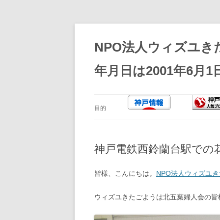
コ
ン
テ
NPO法人ウィズユき
ン
ツ
へ
年月日は2001年6月1
ス
キ
ッ
プ
目的
神戸電鉄西鈴蘭台駅での
皆様、こんにちは。
NPO法人ウィズユ
ウィズユきたごようは北五葉婦人会の皆