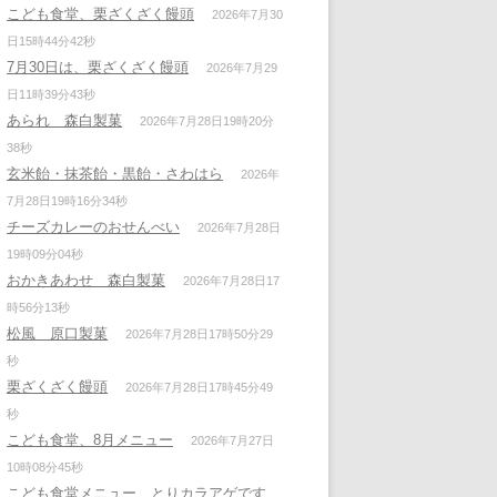
こども食堂、栗ざくざく饅頭
2026年7月30
日15時44分42秒
7月30日は、栗ざくざく饅頭
2026年7月29
日11時39分43秒
あられ 森白製菓
2026年7月28日19時20分
38秒
玄米飴・抹茶飴・黒飴・さわはら
2026年
7月28日19時16分34秒
チーズカレーのおせんべい
2026年7月28日
19時09分04秒
おかきあわせ 森白製菓
2026年7月28日17
時56分13秒
松風 原口製菓
2026年7月28日17時50分29
秒
栗ざくざく饅頭
2026年7月28日17時45分49
秒
こども食堂、8月メニュー
2026年7月27日
10時08分45秒
こども食堂メニュー、とりカラアゲです