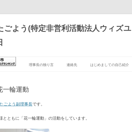
たごよう(特定非営利活動法人ウィズユ
日
理事長の独り言
連絡先
はじめましての自己紹介
アフィリエイト情報開示
花一輪運動
TKGB
きたごよう副理事長
です。
難聴者の就職活動体験
様とともに「花一輪運動」の活動をしています。
AMAZONの広告配信について