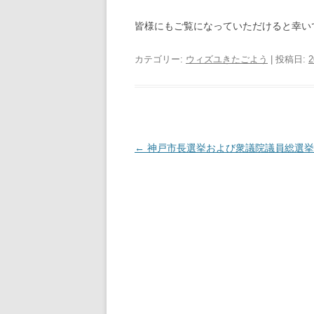
皆様にもご覧になっていただけると幸い
カテゴリー:
ウィズユきたごよう
| 投稿日:
投
←
神戸市長選挙および衆議院議員総選挙
稿
ナ
ビ
ゲ
ー
シ
ョ
ン