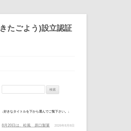
きたごよう)設立認証
検
索:
↓好きなタイトルを下から選んでご覧下さい。↓
8月20日は、松風 原口製菓
2026年8月8日