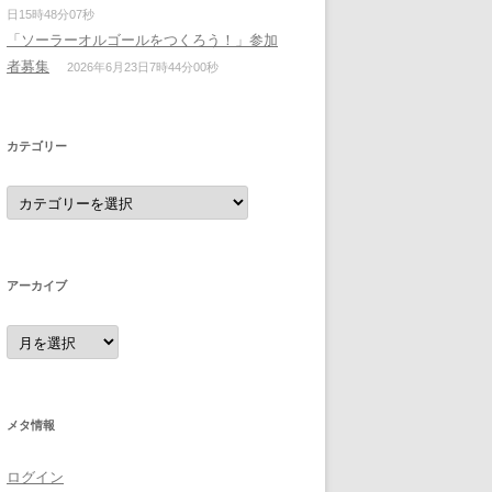
日15時48分07秒
「ソーラーオルゴールをつくろう！」参加
者募集
2026年6月23日7時44分00秒
カテゴリー
カ
テ
ゴ
リ
ー
アーカイブ
ア
ー
カ
イ
ブ
メタ情報
ログイン