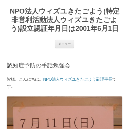
コ
ン
NPO法人ウィズユきたごよう(特定
テ
ン
ツ
非営利活動法人ウィズユきたごよ
へ
ス
う)設立認証年月日は2001年6月1日
キ
ッ
プ
メニュー
認知症予防の手話勉強会
皆様、こんにちは。
NPO法人ウィズユきたごよう副理事長
で
す。