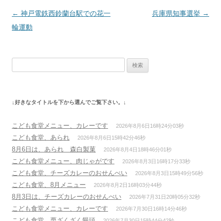
投
←
神戸電鉄西鈴蘭台駅での花一
兵庫県知事選挙
→
稿
輪運動
ナ
ビ
検
ゲ
索:
ー
シ
↓好きなタイトルを下から選んでご覧下さい。↓
ョ
ン
こども食堂メニュー、カレーです
2026年8月6日16時24分03秒
こども食堂、あられ
2026年8月6日15時42分46秒
8月6日は、あられ 森白製菓
2026年8月4日18時46分01秒
こども食堂メニュー、肉じゃがです
2026年8月3日16時17分33秒
こども食堂、チーズカレーのおせんべい
2026年8月3日15時49分56秒
こども食堂、8月メニュー
2026年8月2日16時03分44秒
8月3日は、チーズカレーのおせんべい
2026年7月31日20時05分32秒
こども食堂メニュー、カレーです
2026年7月30日16時14分46秒
こども食堂、栗ざくざく饅頭
2026年7月30日15時44分42秒