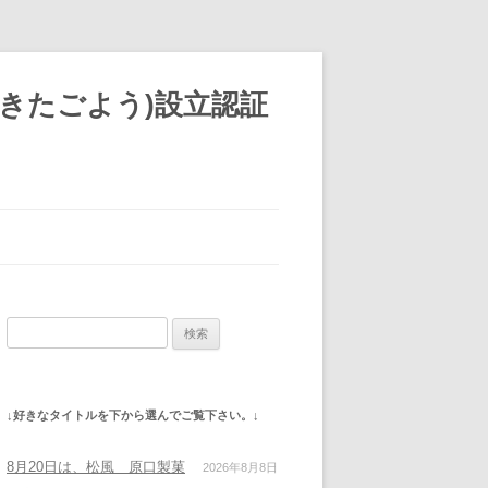
きたごよう)設立認証
検
索:
↓好きなタイトルを下から選んでご覧下さい。↓
8月20日は、松風 原口製菓
2026年8月8日