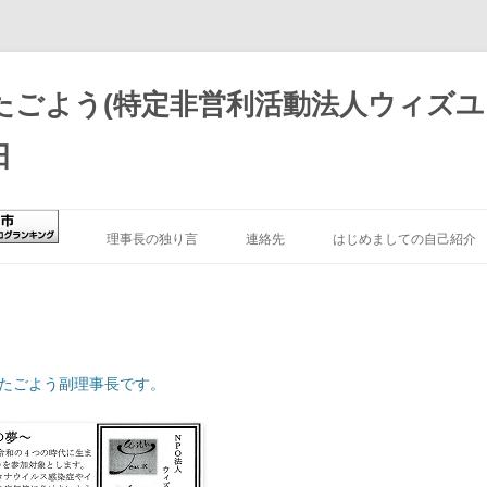
たごよう(特定非営利活動法人ウィズユ
日
理事長の独り言
連絡先
はじめましての自己紹介
アフィリエイト情報開示
TKGB
きたごよう副理事長です。
難聴者の就職活動体験
AMAZONの広告配信について