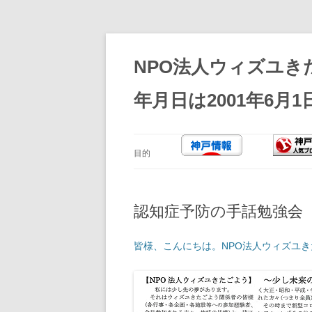
コ
ン
テ
NPO法人ウィズユき
ン
ツ
へ
年月日は2001年6月1
ス
キ
ッ
プ
目的
認知症予防の手話勉強会
皆様、こんにちは。NPO法人ウィズユ