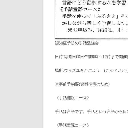
認知症予防の手話勉強会
日時:毎週日曜日午前9時～12時まで開催
場所:ウィズユきたごよう (こんぺいと
※事前予約要(資料準備のため)
《手話翻訳コース》
手話は言語です。手話という言語から日
《手話童謡コース》