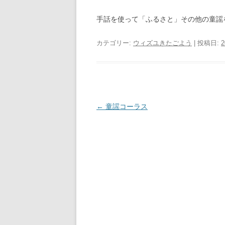
手話を使って「ふるさと」その他の童謡
カテゴリー:
ウィズユきたごよう
| 投稿日:
投
←
童謡コーラス
稿
ナ
ビ
ゲ
ー
シ
ョ
ン