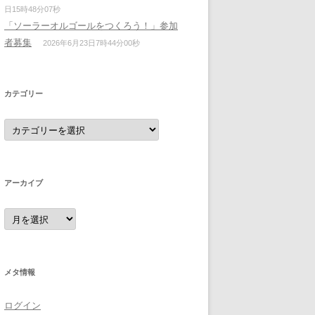
日15時48分07秒
「ソーラーオルゴールをつくろう！」参加
者募集
2026年6月23日7時44分00秒
カテゴリー
カ
テ
ゴ
リ
ー
アーカイブ
ア
ー
カ
イ
ブ
メタ情報
ログイン