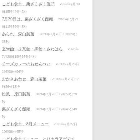
こども食堂、栗ざくざく饅頭
2026年7月30
日15時44分42秒
7月30日は、栗ざくざく饅頭
2026年7月29
日11時39分43秒
あられ 森白製菓
2026年7月28日19時20分
38秒
玄米飴・抹茶飴・黒飴・さわはら
2026年
7月28日19時16分34秒
チーズカレーのおせんべい
2026年7月28日
19時09分04秒
おかきあわせ 森白製菓
2026年7月28日17
時56分13秒
松風 原口製菓
2026年7月28日17時50分29
秒
栗ざくざく饅頭
2026年7月28日17時45分49
秒
こども食堂、8月メニュー
2026年7月27日
10時08分45秒
こども食堂メニュー、とりカラアゲです