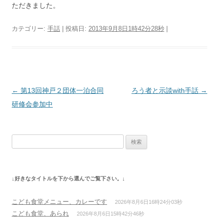
ただきました。
カテゴリー:
手話
| 投稿日:
2013年9月8日1時42分28秒
|
投
←
第13回神戸２団体一泊合同
ろう者と示談with手話
→
稿
研修会参加中
ナ
ビ
検
ゲ
索:
ー
シ
↓好きなタイトルを下から選んでご覧下さい。↓
ョ
ン
こども食堂メニュー、カレーです
2026年8月6日16時24分03秒
こども食堂、あられ
2026年8月6日15時42分46秒