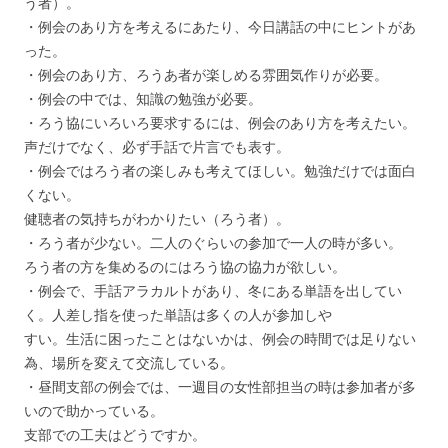
う者）。
・例会のあり方を考えるにあたり、今日講話の中にヒントがあ
った。
・例会のあり方、ろうあ者が楽しめる雰囲気作りが必要。
・例会の中では、知識の勉強が必要。
・ろう協にいろいろ要求するには、例会のあり方を考えたい。
声だけでなく、必ず手話で片言でも表す。
・例会ではろう者の楽しみも考えてほしい。勉強だけでは面白
くない。
健聴者の気持ちがわかりたい（ろう者）。
・ろう者が少ない。二人のぐらいの参加で一人の時が多い。
ろう者の方を集めるのにはろう協の協力が欲しい。
・例会で、手話アラカルトがあり、冬にある単語を出してい
く。人差し指を使った単語は多くの人が参加しや
すい。生活に困ったことはないかは、例会の時間では足りない
為、場所を変えて交流している。
・昼間支部の例会では、一週目の女性部担当の時は参加者が多
いので助かっている。
支部での工夫はどうですか。