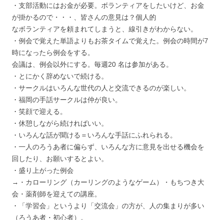
・支部活動にはお金が必要。ボランティアをしたいけど、お金
が掛かるので・・・、皆さんの意見は？個人的
なボランティアを頼まれてしまうと、線引きがわからない。
・例会で覚えた単語よりもお茶タイムで覚えた。例会の時間が7
時になったら例会をする。
会議は、例会以外にする。毎週20 名は参加がある。
・とにかく辞めないで続ける。
・サークルはいろんな世代の人と交流できるのが楽しい。
・福岡の手話サークルは仲が良い。
・笑顔で迎える。
・休憩しながら続ければいい。
・いろんな話が聞ける＝いろんな手話にふれられる。
・一人のろうあ者に偏らず、いろんな方に意見を出せる機会を
回したり、お願いするとよい。
・盛り上がった例会
→・カローリング（カーリングのようなゲーム）・もちつき大
会・薬剤師を迎えての講座。
・「学習会」というより「交流会」の方が、人の集まりが多い
（ろうあ者・初心者）。