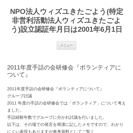
コ
ン
NPO法人ウィズユきたごよう(特定
テ
ン
ツ
非営利活動法人ウィズユきたごよ
へ
ス
う)設立認証年月日は2001年6月1日
キ
ッ
プ
メニュー
2011年度手話の会研修会『ボランティアに
ついて』
2011年度手話の会研修会『ボランティアについて』
グループ討議
2011 年度の手話の会研修会では「ボランティア」について考え
ました。
手話経験年数でグループに分かれ討議を行いました。
以下は、その場での発言を簡潔に記したメモですので、わかり
にくい表現もありますが参考資料としてご覧く