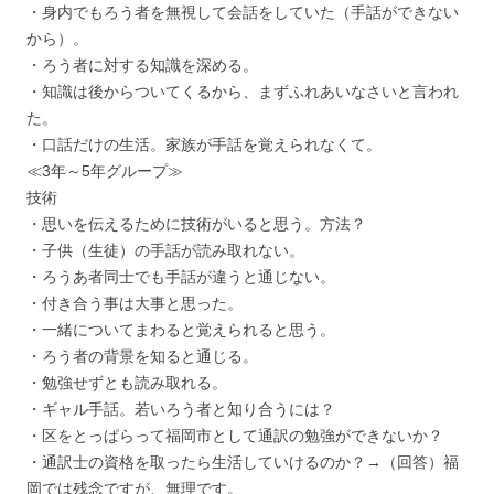
・身内でもろう者を無視して会話をしていた（手話ができない
から）。
・ろう者に対する知識を深める。
・知識は後からついてくるから、まずふれあいなさいと言われ
た。
・口話だけの生活。家族が手話を覚えられなくて。
≪3年～5年グループ≫
技術
・思いを伝えるために技術がいると思う。方法？
・子供（生徒）の手話が読み取れない。
・ろうあ者同士でも手話が違うと通じない。
・付き合う事は大事と思った。
・一緒についてまわると覚えられると思う。
・ろう者の背景を知ると通じる。
・勉強せずとも読み取れる。
・ギャル手話。若いろう者と知り合うには？
・区をとっぱらって福岡市として通訳の勉強ができないか？
・通訳士の資格を取ったら生活していけるのか？→（回答）福
岡では残念ですが、無理です。