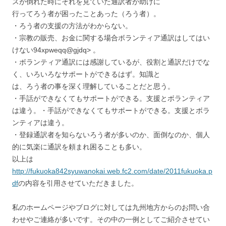
スが倒れた時にそれを見ていた通訳者が助けに
行ってろう者が困ったことあった（ろう者）。
・ろう者の支援の方法がわからない。
・宗教の販売、お金に関する場合ボランティア通訳はしてはい
けない94xpweqq@gjdq> 。
・ボランティア通訳には感謝しているが、役割と通訳だけでな
く、いろいろなサポートができるはず。知識と
は、ろう者の事を深く理解していることだと思う。
・手話ができなくてもサポートができる。支援とボランティア
は違う。・手話ができなくてもサポートができる。支援とボラ
ンティアは違う。
・登録通訳者を知らないろう者が多いのか、面倒なのか、個人
的に気楽に通訳を頼まれ困ることも多い。
以上は
http://fukuoka842syuwanokai.web.fc2.com/date/2011fukuoka.p
df
の内容を引用させていただきました。
私のホームページやブログに対しては九州地方からのお問い合
わせやご連絡が多いです。その中の一例としてご紹介させてい