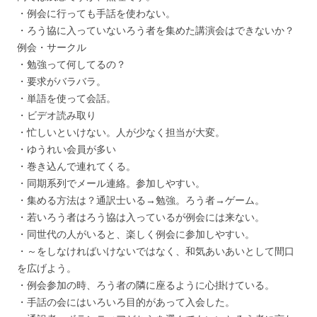
・例会に行っても手話を使わない。
・ろう協に入っていないろう者を集めた講演会はできないか？
例会・サークル
・勉強って何してるの？
・要求がバラバラ。
・単語を使って会話。
・ビデオ読み取り
・忙しいといけない。人が少なく担当が大変。
・ゆうれい会員が多い
・巻き込んで連れてくる。
・同期系列でメール連絡。参加しやすい。
・集める方法は？通訳士いる→勉強。ろう者→ゲーム。
・若いろう者はろう協は入っているが例会には来ない。
・同世代の人がいると、楽しく例会に参加しやすい。
・～をしなければいけないではなく、和気あいあいとして間口
を広げよう。
・例会参加の時、ろう者の隣に座るように心掛けている。
・手話の会にはいろいろ目的があって入会した。