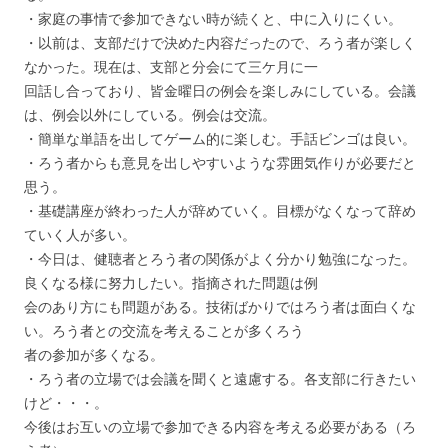
・家庭の事情で参加できない時が続くと、中に入りにくい。
・以前は、支部だけで決めた内容だったので、ろう者が楽しく
なかった。現在は、支部と分会にて三ケ月に一
回話し合っており、皆金曜日の例会を楽しみにしている。会議
は、例会以外にしている。例会は交流。
・簡単な単語を出してゲーム的に楽しむ。手話ビンゴは良い。
・ろう者からも意見を出しやすいような雰囲気作りが必要だと
思う。
・基礎講座が終わった人が辞めていく。目標がなくなって辞め
ていく人が多い。
・今日は、健聴者とろう者の関係がよく分かり勉強になった。
良くなる様に努力したい。指摘された問題は例
会のあり方にも問題がある。技術ばかりではろう者は面白くな
い。ろう者との交流を考えることが多くろう
者の参加が多くなる。
・ろう者の立場では会議を聞くと遠慮する。各支部に行きたい
けど・・・。
今後はお互いの立場で参加できる内容を考える必要がある（ろ