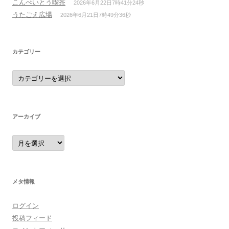
こんぺいとう喫茶
2026年6月22日7時41分24秒
うたごえ広場
2026年6月21日7時49分36秒
カテゴリー
カ
テ
ゴ
リ
ー
アーカイブ
ア
ー
カ
イ
ブ
メタ情報
ログイン
投稿フィード