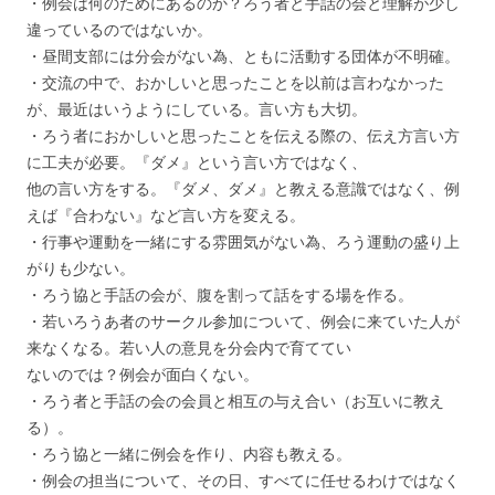
・例会は何のためにあるのか？ろう者と手話の会と理解が少し
違っているのではないか。
・昼間支部には分会がない為、ともに活動する団体が不明確。
・交流の中で、おかしいと思ったことを以前は言わなかった
が、最近はいうようにしている。言い方も大切。
・ろう者におかしいと思ったことを伝える際の、伝え方言い方
に工夫が必要。『ダメ』という言い方ではなく、
他の言い方をする。『ダメ、ダメ』と教える意識ではなく、例
えば『合わない』など言い方を変える。
・行事や運動を一緒にする雰囲気がない為、ろう運動の盛り上
がりも少ない。
・ろう協と手話の会が、腹を割って話をする場を作る。
・若いろうあ者のサークル参加について、例会に来ていた人が
来なくなる。若い人の意見を分会内で育ててい
ないのでは？例会が面白くない。
・ろう者と手話の会の会員と相互の与え合い（お互いに教え
る）。
・ろう協と一緒に例会を作り、内容も教える。
・例会の担当について、その日、すべてに任せるわけではなく