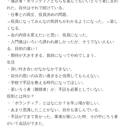
・通訳者・ボランティアどちらを選んでもいいとろう者に言わ
れた。自分はそれで続けている。
・仕事との両立、役員決めの問題。
→役員になってみんなの気持ちがわかるようになった。→楽し
くなる。
→会の内容を変えたいと思い、役員になった。
・入門後はいろいろ誘われ嬉しかったが、そうでない人もい
る。目的の違い！
・期待が大きすぎる。負担になってやめてしまう。
生活
・深い付き合いがなかなかできない。
・自分の思いのみ言い過ぎると信用してもらえない。
・学校で手話を教える時代になってほしい。
・若いろう者（難聴者）が、手話を必要としていない。
役割とは何か？
・「ボランティア」とはなにか？を学ぶ場が欲しい。
・あまり意識したことがない。自分も楽しんでいる。
・手話ができて良かった。業者が家にいた時、その中にろう者
がいて会話ができた。