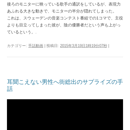
後ろのモニターに映っている歌手の通訳をしているが、表現力
あふれる大きな動きで、モニターの半分が隠れてしまった。
これは、スウェーデンの音楽コンテスト番組での1コマで、主役
よりも目立ってしまった彼が、陰の優勝者だという声も上がっ
ているという。.
カテゴリー:
手話動画
| 投稿日:
2015年3月19日1時19分07秒
|
耳聞こえない男性へ街総出のサプライズの手
話