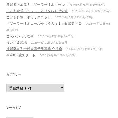
参加者大募集！！ソーラーオルゴール
2026年6月26日9時05分57秒
こども食堂メニュー、とりからあげです
2026年6月25日16時05分27秒
こども食堂、ポカリスエット
2026年6月25日15時48分07秒
「ソーラーオルゴールをつくろう！」参加者募集
2026年6月23日7時
44分00秒
こんぺいとう喫茶
2026年6月22日7時41分24秒
うたごえ広場
2026年6月21日7時49分36秒
地域拠点型一般介護予防事業 交流会
2026年6月20日9時47分05秒
令和8年度スタート
2026年6月19日4時44分34秒
カテゴリー
カ
テ
ゴ
リ
ー
アーカイブ