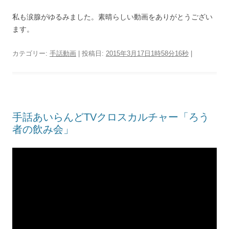
私も涙腺がゆるみました。素晴らしい動画をありがとうござい
ます。
カテゴリー:
手話動画
| 投稿日:
2015年3月17日1時58分16秒
|
手話あいらんどTVクロスカルチャー「ろう
者の飲み会」