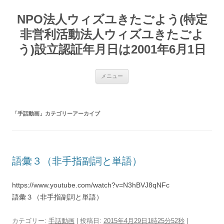
コ
ン
NPO法人ウィズユきたごよう(特定
テ
ン
ツ
非営利活動法人ウィズユきたごよ
へ
ス
う)設立認証年月日は2001年6月1日
キ
ッ
プ
メニュー
「
手話動画
」カテゴリーアーカイブ
語彙３（非手指副詞と単語）
https://www.youtube.com/watch?v=N3hBVJ8qNFc
語彙３（非手指副詞と単語）
カテゴリー:
手話動画
| 投稿日:
2015年4月29日1時25分52秒
|