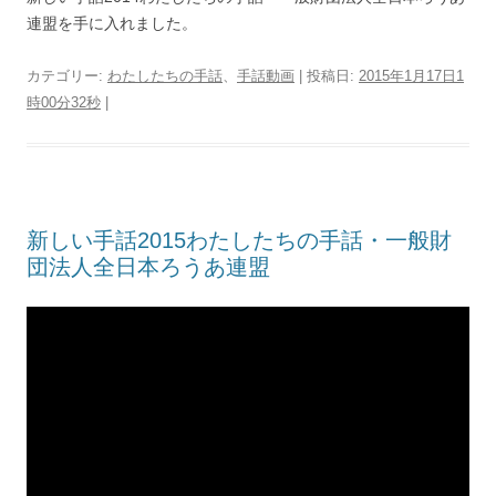
連盟を手に入れました。
カテゴリー:
わたしたちの手話
、
手話動画
| 投稿日:
2015年1月17日1
時00分32秒
|
新しい手話2015わたしたちの手話・一般財
団法人全日本ろうあ連盟