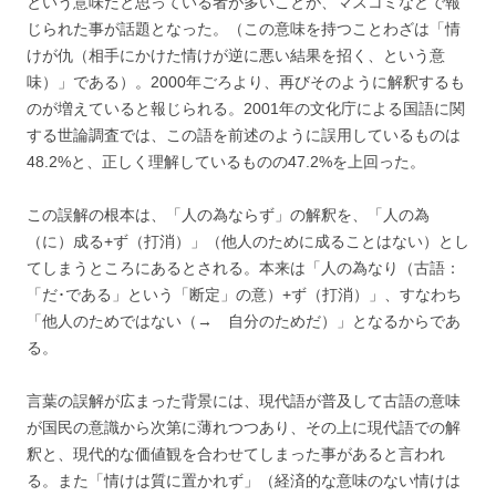
という意味だと思っている者が多いことが、マスコミなどで報
じられた事が話題となった。（この意味を持つことわざは「情
けが仇（相手にかけた情けが逆に悪い結果を招く、という意
味）」である）。2000年ごろより、再びそのように解釈するも
のが増えていると報じられる。2001年の文化庁による国語に関
する世論調査では、この語を前述のように誤用しているものは
48.2%と、正しく理解しているものの47.2%を上回った。
この誤解の根本は、「人の為ならず」の解釈を、「人の為
（に）成る+ず（打消）」（他人のために成ることはない）とし
てしまうところにあるとされる。本来は「人の為なり（古語：
「だ･である」という「断定」の意）+ず（打消）」、すなわち
「他人のためではない（→ 自分のためだ）」となるからであ
る。
言葉の誤解が広まった背景には、現代語が普及して古語の意味
が国民の意識から次第に薄れつつあり、その上に現代語での解
釈と、現代的な価値観を合わせてしまった事があると言われ
る。また「情けは質に置かれず」（経済的な意味のない情けは