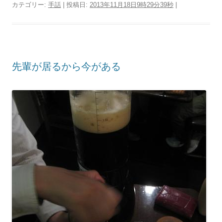
カテゴリー:
手話
| 投稿日:
2013年11月18日9時29分39秒
|
先輩が居るから今がある