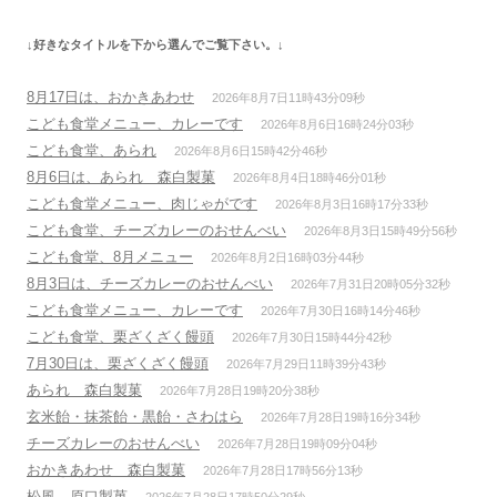
ゲ
↓好きなタイトルを下から選んでご覧下さい。↓
ー
シ
8月17日は、おかきあわせ
2026年8月7日11時43分09秒
ョ
こども食堂メニュー、カレーです
2026年8月6日16時24分03秒
ン
こども食堂、あられ
2026年8月6日15時42分46秒
8月6日は、あられ 森白製菓
2026年8月4日18時46分01秒
こども食堂メニュー、肉じゃがです
2026年8月3日16時17分33秒
こども食堂、チーズカレーのおせんべい
2026年8月3日15時49分56秒
こども食堂、8月メニュー
2026年8月2日16時03分44秒
8月3日は、チーズカレーのおせんべい
2026年7月31日20時05分32秒
こども食堂メニュー、カレーです
2026年7月30日16時14分46秒
こども食堂、栗ざくざく饅頭
2026年7月30日15時44分42秒
7月30日は、栗ざくざく饅頭
2026年7月29日11時39分43秒
あられ 森白製菓
2026年7月28日19時20分38秒
玄米飴・抹茶飴・黒飴・さわはら
2026年7月28日19時16分34秒
チーズカレーのおせんべい
2026年7月28日19時09分04秒
おかきあわせ 森白製菓
2026年7月28日17時56分13秒
松風 原口製菓