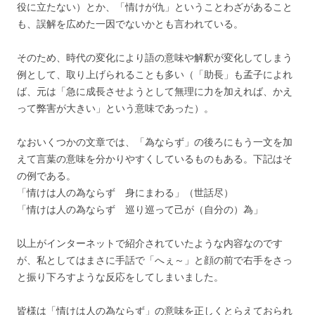
役に立たない）とか、「情けが仇」ということわざがあること
も、誤解を広めた一因でないかとも言われている。
そのため、時代の変化により語の意味や解釈が変化してしまう
例として、取り上げられることも多い（「助長」も孟子によれ
ば、元は「急に成長させようとして無理に力を加えれば、かえ
って弊害が大きい」という意味であった）。
なおいくつかの文章では、「為ならず」の後ろにもう一文を加
えて言葉の意味を分かりやすくしているものもある。下記はそ
の例である。
「情けは人の為ならず 身にまわる」（世話尽）
「情けは人の為ならず 巡り巡って己が（自分の）為」
以上がインターネットで紹介されていたような内容なのです
が、私としてはまさに手話で「へぇ～」と顔の前で右手をさっ
と振り下ろすような反応をしてしまいました。
皆様は「情けは人の為ならず」の意味を正しくとらえておられ