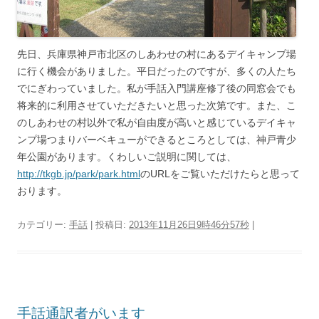
先日、兵庫県神戸市北区のしあわせの村にあるデイキャンプ場
に行く機会がありました。平日だったのですが、多くの人たち
でにぎわっていました。私が手話入門講座修了後の同窓会でも
将来的に利用させていただきたいと思った次第です。また、こ
のしあわせの村以外で私が自由度が高いと感じているデイキャ
ンプ場つまりバーベキューができるところとしては、神戸青少
年公園があります。くわしいご説明に関しては、
http://tkgb.jp/park/park.html
のURLをご覧いただけたらと思って
おります。
カテゴリー:
手話
| 投稿日:
2013年11月26日9時46分57秒
|
手話通訳者がいます