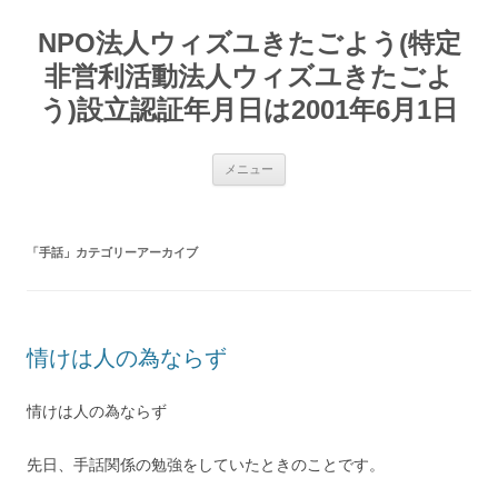
コ
ン
NPO法人ウィズユきたごよう(特定
テ
ン
ツ
非営利活動法人ウィズユきたごよ
へ
ス
う)設立認証年月日は2001年6月1日
キ
ッ
プ
メニュー
「
手話
」カテゴリーアーカイブ
情けは人の為ならず
情けは人の為ならず
先日、手話関係の勉強をしていたときのことです。