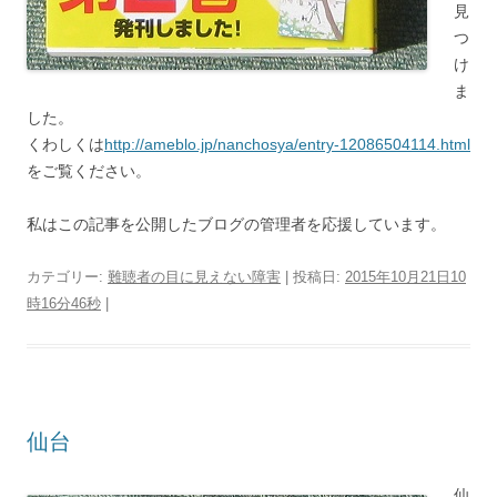
見
つ
け
ま
した。
くわしくは
http://ameblo.jp/nanchosya/entry-12086504114.html
をご覧ください。
私はこの記事を公開したブログの管理者を応援しています。
カテゴリー:
難聴者の目に見えない障害
| 投稿日:
2015年10月21日10
時16分46秒
|
仙台
仙