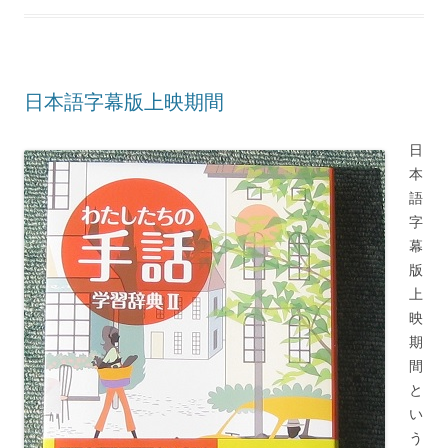
日本語字幕版上映期間
日
本
語
字
幕
版
上
映
期
間
と
い
う