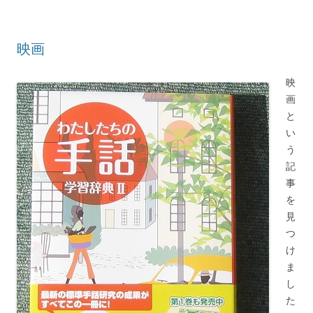
映画
映
画
と
い
う
記
事
を
見
つ
け
ま
し
た