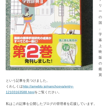
リ
ー
の
国
」
字
幕
上
映
版
の
鑑
賞
という記事を見つけました。
くわしくは
http://ameblo.jp/nanchosya/entry-
12103163588.html
をご覧ください。
私はこの記事を公開したブログの管理者を応援しています。