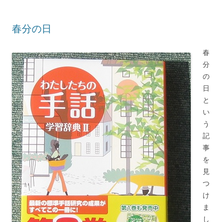
春分の日
春
分
の
日
と
い
う
記
事
を
見
つ
け
ま
し