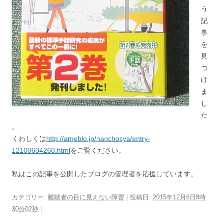
う
記
事
を
見
つ
け
ま
し
た
。
くわしくは
http://ameblo.jp/nanchosya/entry-
12100604260.html
をご覧ください。
私はこの記事を公開したブログの管理者を応援しています。
カテゴリー:
難聴者の目に見えない障害
| 投稿日:
2015年12月6日8時
30分02秒
|