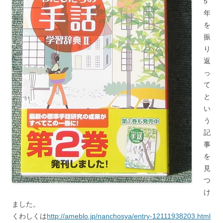
5
年
を
振
り
返
っ
て
と
い
う
記
事
を
見
つ
け
ました。
くわしくは
http://ameblo.jp/nanchosya/entry-12111938203.html