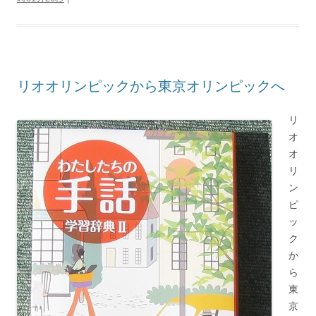
リオオリンピックから東京オリンピックへ
リ
オ
オ
リ
ン
ピ
ッ
ク
か
ら
東
京