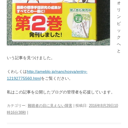
オ
リ
ン
ピ
ッ
ク
へ
と
いう記事を見つけました。
くわしくは
http://ameblo.jp/nanchosya/entry-
12192775560.html
をご覧ください。
私はこの記事を公開したブログの管理者を応援しています。
カテゴリー:
難聴者の目に見えない障害
| 投稿日:
2016年8月29日10
時16分38秒
|