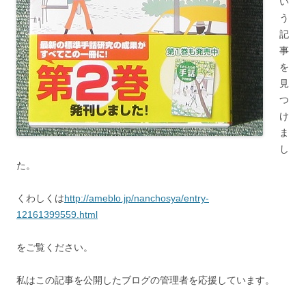
い
う
記
事
を
見
つ
け
ま
し
た。
くわしくは
http://ameblo.jp/nanchosya/entry-
12161399559.html
をご覧ください。
私はこの記事を公開したブログの管理者を応援しています。