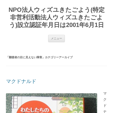
コ
ン
NPO法人ウィズユきたごよう(特定
テ
ン
ツ
非営利活動法人ウィズユきたごよ
へ
ス
う)設立認証年月日は2001年6月1日
キ
ッ
プ
メニュー
「
難聴者の目に見えない障害
」カテゴリーアーカイブ
マクドナルド
マ
ク
ド
ナ