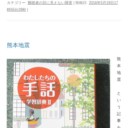
カテゴリー:
難聴者の目に見えない障害
| 投稿日:
2016年5月19日17
時55分29秒
|
熊本地震
熊
本
地
震
と
い
う
記
事
を