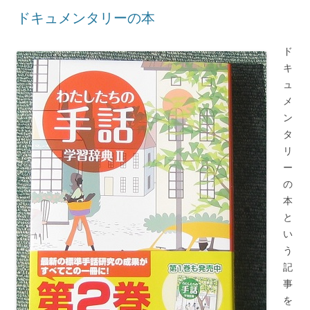
ドキュメンタリーの本
ド
キ
ュ
メ
ン
タ
リ
ー
の
本
と
い
う
記
事
を