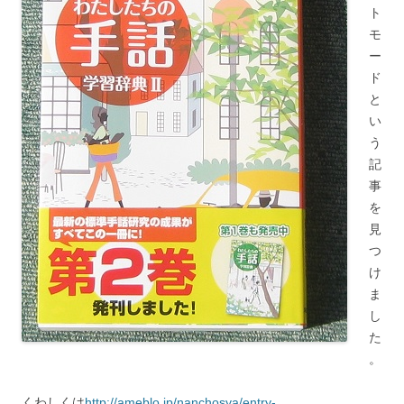
ト
モ
ー
ド
と
い
う
記
事
を
見
つ
け
ま
し
た
。
くわしくは
http://ameblo.jp/nanchosya/entry-