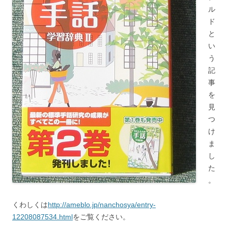
ル
ド
と
い
う
記
事
を
見
つ
け
ま
し
た
。
くわしくは
http://ameblo.jp/nanchosya/entry-
12208087534.html
をご覧ください。