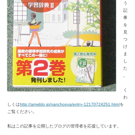
う
記
事
を
見
つ
け
ま
し
た
。
く
わ
しくは
http://ameblo.jp/nanchosya/entry-12170724251.html
を
ご覧ください。
私はこの記事を公開したブログの管理者を応援しています。