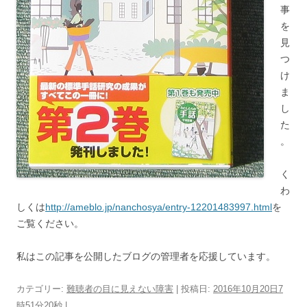
事
を
見
つ
け
ま
し
た
。
く
わ
しくは
http://ameblo.jp/nanchosya/entry-12201483997.html
を
ご覧ください。
私はこの記事を公開したブログの管理者を応援しています。
カテゴリー:
難聴者の目に見えない障害
| 投稿日:
2016年10月20日7
時51分20秒
|