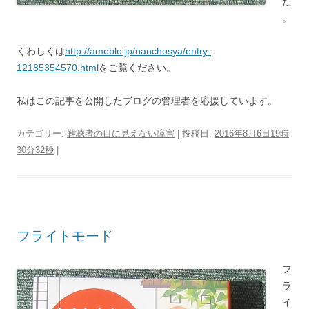
た
。
くわしくは
http://ameblo.jp/nanchosya/entry-
12185354570.html
をご覧ください。
私はこの記事を公開したブログの管理者を応援しています。
カテゴリー:
難聴者の目に見えない障害
| 投稿日:
2016年8月6日19時
30分32秒
|
フライトモード
フ
ラ
イ