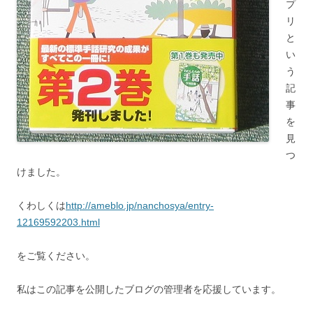
プ
リ
と
い
う
記
事
を
見
つ
けました。
くわしくは
http://ameblo.jp/nanchosya/entry-
12169592203.html
をご覧ください。
私はこの記事を公開したブログの管理者を応援しています。