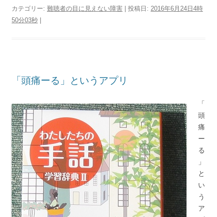
カテゴリー:
難聴者の目に見えない障害
| 投稿日:
2016年6月24日4時
50分03秒
|
「頭痛ーる」というアプリ
「
頭
痛
ー
る
」
と
い
う
ア