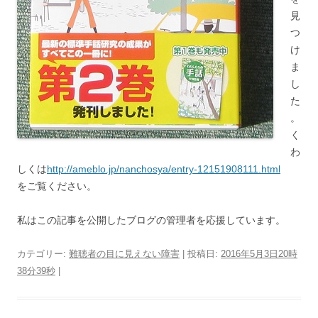
見
つ
け
ま
し
た
。
く
わ
しくは
http://ameblo.jp/nanchosya/entry-12151908111.html
をご覧ください。
私はこの記事を公開したブログの管理者を応援しています。
カテゴリー:
難聴者の目に見えない障害
| 投稿日:
2016年5月3日20時
38分39秒
|