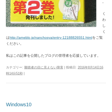
。
く
わ
し
く
は
http://ameblo.jp/nanchosya/entry-12188826551.html
をご覧
ください。
私はこの記事を公開したブログの管理者を応援しています。
カテゴリー:
難聴者の目に見えない障害
| 投稿日:
2016年8月14日16
時14分51秒
|
Windows10