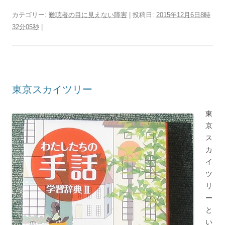
カテゴリー:
難聴者の目に見えない障害
| 投稿日:
2015年12月6日8時
32分05秒
|
東京スカイツリー
東
京
ス
カ
イ
ツ
リ
ー
と
い