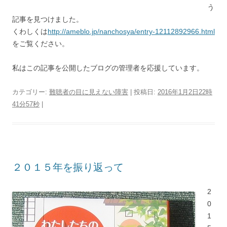
う
記事を見つけました。
くわしくは
http://ameblo.jp/nanchosya/entry-12112892966.html
をご覧ください。
私はこの記事を公開したブログの管理者を応援しています。
カテゴリー:
難聴者の目に見えない障害
| 投稿日:
2016年1月2日22時
41分57秒
|
２０１５年を振り返って
2
0
1