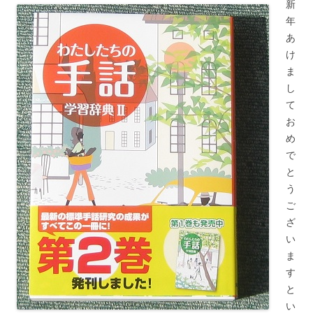
新
年
あ
け
ま
し
て
お
め
で
と
う
ご
ざ
い
ま
す
と
い