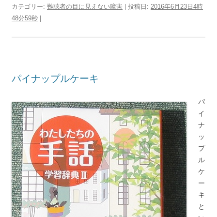
カテゴリー:
難聴者の目に見えない障害
| 投稿日:
2016年6月23日4時
48分59秒
|
パイナップルケーキ
パ
イ
ナ
ッ
プ
ル
ケ
ー
キ
と