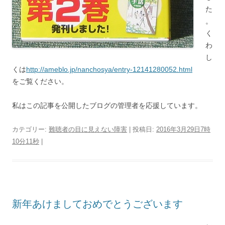
た
。
く
わ
し
くは
http://ameblo.jp/nanchosya/entry-12141280052.html
をご覧ください。
私はこの記事を公開したブログの管理者を応援しています。
カテゴリー:
難聴者の目に見えない障害
| 投稿日:
2016年3月29日7時
10分11秒
|
新年あけましておめでとうございます