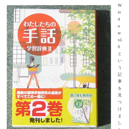
W
in
d
o
w
s1
0
と
い
う
記
事
を
見
つ
け
ま
し