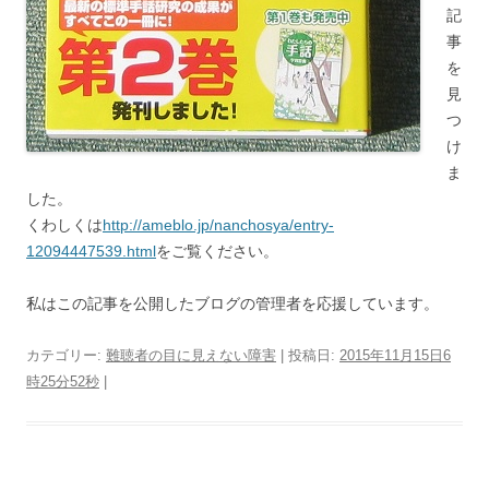
記
事
を
見
つ
け
ま
した。
くわしくは
http://ameblo.jp/nanchosya/entry-
12094447539.html
をご覧ください。
私はこの記事を公開したブログの管理者を応援しています。
カテゴリー:
難聴者の目に見えない障害
| 投稿日:
2015年11月15日6
時25分52秒
|