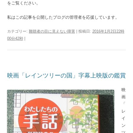
をご覧ください。
私はこの記事を公開したブログの管理者を応援しています。
カテゴリー:
難聴者の目に見えない障害
| 投稿日:
2016年1月2日22時
00分42秒
|
映画「レインツリーの国」字幕上映版の鑑賞
映
画
「
レ
イ
ン
ツ